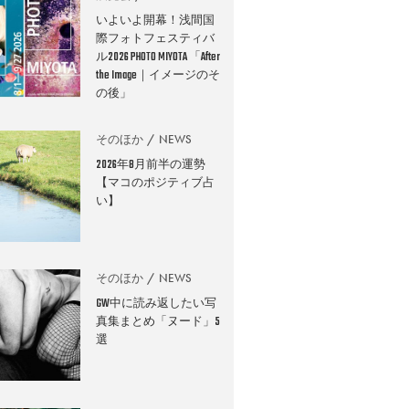
いよいよ開幕！浅間国
際フォトフェスティバ
ル2026 PHOTO MIYOTA 「After
the Image｜イメージのそ
の後」
そのほか
NEWS
2026年8月前半の運勢
【マコのポジティブ占
い】
そのほか
NEWS
GW中に読み返したい写
真集まとめ「ヌード」5
選