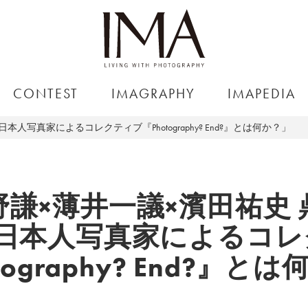
CONTEST
IMAGRAPHY
IMAPEDIA
人写真家によるコレクティブ『Photography? End?』とは何か？」
野謙×薄井一議×濱田祐史 
の日本人写真家によるコレ
tography? End?』と