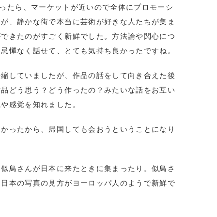
フェアだったら、マーケットが近いので全体にプロモーシ
すが、静かな街で本当に芸術が好きな人たちが集ま
ができたのがすごく新鮮でした。方法論や関心につ
て忌憚なく話せて、とても気持ち良かったですね。
恐縮していましたが、作品の話をして向き合えた後
作品どう思う？どう作ったの？みたいな話をお互い
識や感覚を知れました。
しかったから、帰国しても会おうということになり
る似鳥さんが日本に来たときに集まったり。似鳥さ
。日本の写真の見方がヨーロッパ人のようで新鮮で