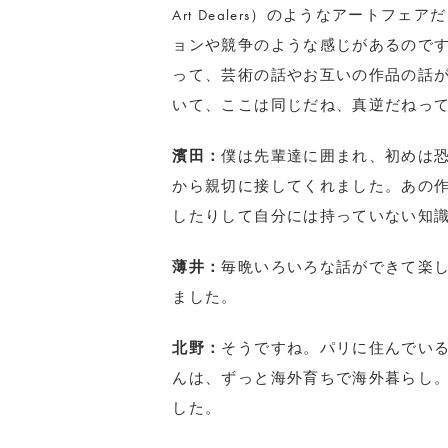
Art Dealers）のようなアート
ョンや競争のような感じがあるので
って、芸術の話やお互いの作品の話
いて、ここは同じだね、真逆だねっ
濱田：
僕は先輩達に囲まれ、初めは
から親切に接してくれました。あの
したりして自分には持っていない知
薄井：
毎晩いろいろな話ができて楽
ました。
北野：
そうですね。パリに住んでい
んは、ずっと海外育ちで海外暮らし
した。