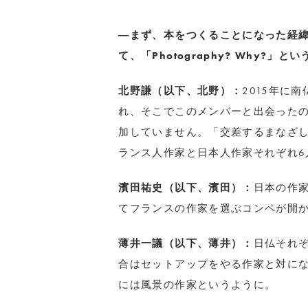
―まず、本をつくることになった経
て、「Photography? Why?
北野謙（以下、北野）：
2015年に
れ、そこでこのメンバーと出会った
加していません。「交差するまなざし
ランス人作家と日本人作家それぞれ6
濱田祐史（以下、濱田）：
日本の作
てフランスの作家を選ぶコンペが開
薄井一議（以下、薄井）：
日仏それ
合はセットアップをやる作家と対に
には風景の作家というように。