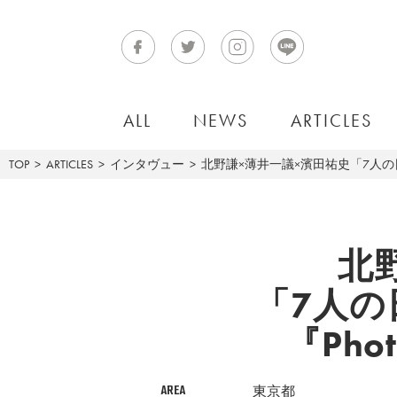
ALL
NEWS
ARTICLES
TOP
ARTICLES
インタヴュー
北野謙×薄井一議×濱田祐史「7人の日本
北
「7人
『Pho
AREA
東京都