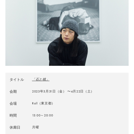
タイトル
「⽯と桃」
会期
2023年3月31日（金） 〜4月22日（土）
会場
Roll（東京都）
時間
13:00～20:00
休廊日
月曜