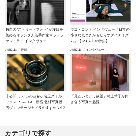
独自の“ストリートフォト”が注目を
ウゴ・コント インタヴュー「日常の
集めるオランダ人若手作家サラ・フ
小さな気づきがもたらすダイナミズ
ァン・ライ インタヴュー
ム」【IMA Vol.38特集】
ARTICLES
／
連載
ARTICLES
／
インタヴュー
非公開: ライカの超希少名玉ズミル
「見たいという欲望」村上華子が向
ックス35mm f1.4｜新宿 北村写真機
き合う写真の起源
店ヴィンテージカメラのすすめ Vol.7
カテゴリで探す