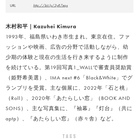
URL
http://bit.ly/3yR7egx
木村和平｜Kazuhei Kimura
1993年、福島県いわき市生まれ。東京在住。ファ
ッションや映画、広告の分野で活動しながら、幼
少期の体験と現在の生活を行き来するように制作
を続けている。第19回写真1_WALLで審査員奨励賞
（姫野希美選）、IMA next #6「Black&White」でグ
ランプリを受賞。主な個展に、2022年「石と桃」
（Roll）、2020年「あたらしい窓」（BOOK AND
SONS）、主な写真集に、『袖幕』『灯台』（共に
aptp）、『あたらしい窓』（赤々舎）など。
TAGS