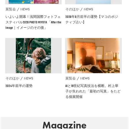
展覧会
NEWS
そのほか
NEWS
いよいよ開幕！浅間国際フォトフェ
2026年8月前半の運勢【マコのポジ
スティバル2026 PHOTO MIYOTA 「After the
ティブ占い】
Image｜イメージのその後」
そのほか
NEWS
展覧会
NEWS
2024年前半の運勢
AIと19世紀写真技法を横断。村上華
子が失われた「最初の写真」をたど
る個展開催
Magazine