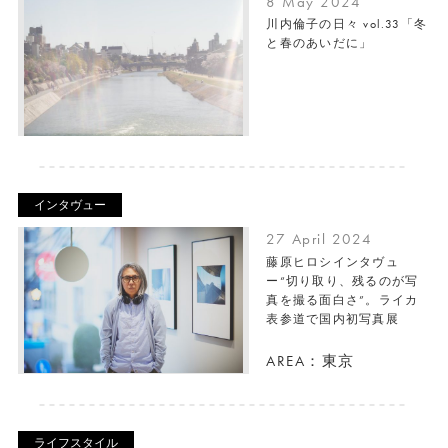
8 May 2024
川内倫子の日々 vol.33「冬
と春のあいだに」
インタヴュー
27 April 2024
藤原ヒロシインタヴュ
ー“切り取り、残るのが写
真を撮る面白さ”。ライカ
表参道で国内初写真展
AREA：東京
ライフスタイル