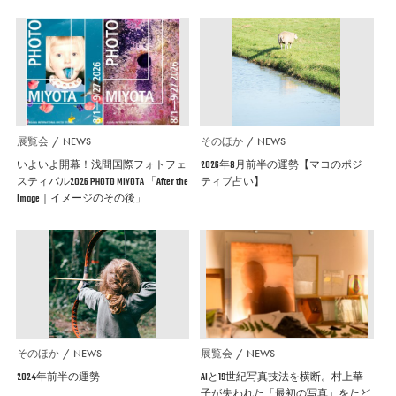
展覧会
NEWS
そのほか
NEWS
いよいよ開幕！浅間国際フォトフェ
2026年8月前半の運勢【マコのポジ
スティバル2026 PHOTO MIYOTA 「After the
ティブ占い】
Image｜イメージのその後」
そのほか
NEWS
展覧会
NEWS
2024年前半の運勢
AIと19世紀写真技法を横断。村上華
子が失われた「最初の写真」をたど