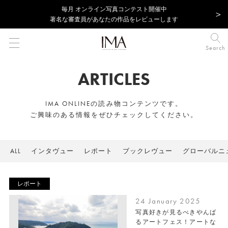
毎⽉ オンライン写真コンテスト開催中
著名な審査員があなたの作品をレビューします
Search
ARTICLES
IMA ONLINEの読み物コンテンツです。
ご興味のある情報をぜひチェックしてください。
ALL
インタヴュー
レポート
ブックレヴュー
グローバルニ
レポート
24 January 2025
写真好きが見るべきやんば
るアートフェス！アートな