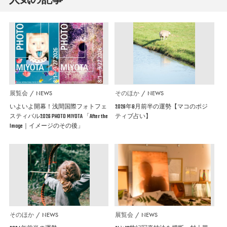
展覧会
NEWS
そのほか
NEWS
いよいよ開幕！浅間国際フォトフェ
2026年8月前半の運勢【マコのポジ
スティバル2026 PHOTO MIYOTA 「After the
ティブ占い】
Image｜イメージのその後」
そのほか
NEWS
展覧会
NEWS