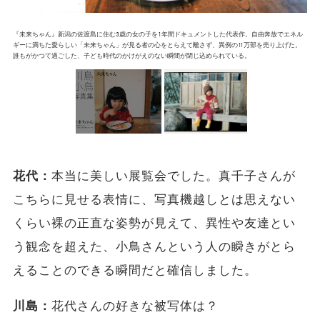
『未来ちゃん』新潟の佐渡島に住む3歳の女の子を1年間ドキュメントした代表作。自由奔放でエネル
ギーに満ちた愛らしい「未来ちゃん」が見る者の心をとらえて離さず、異例の11万部を売り上げた。
誰もがかつて過ごした、子ども時代のかけがえのない瞬間が閉じ込められている。
花代：
本当に美しい展覧会でした。真千子さんが
こちらに見せる表情に、写真機越しとは思えない
くらい裸の正直な姿勢が見えて、異性や友達とい
う観念を超えた、小鳥さんという人の瞬きがとら
えることのできる瞬間だと確信しました。
川島：
花代さんの好きな被写体は？