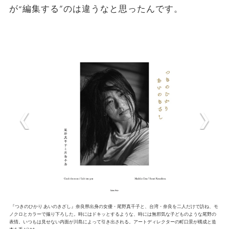
が“編集する”のは違うなと思ったんです。
『つきのひかり あいのきざし』奈良県出身の女優・尾野真千子と、台湾・奈良を二人だけで訪ね、モ
ノクロとカラーで撮り下ろした。時にはドキッとするような、時には無邪気な子どものような尾野の
表情。いつもは見せない内面が川島によって引き出される。アートディレクターの町口景が構成と造