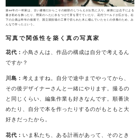
築44年の一軒家は、古い建物だからこその細部のしつらえがお気に入り。縁側には点子による
書き初めを飾ったり、野菜のへたに水をつけて芽を育てていたり、花代ワールドが広がる。右
下の土偶は昨年の個展で、国立競技場の工事で切られた木に棲んでいたセミの供養のため、み
んなで作ったという。
写真で関係性を築く真の写真家
花代：
小鳥さんは、作品の構成は自分で考えるん
ですか？
川島：
考えますね。自分で途中までやってから、
その後デザイナーさんと一緒にやります。撮るの
と同じくらい、編集作業も好きなんです。順番決
めたり、自分で本を作ったりするのがもともと大
好きだったから。
花代：
いま私たち、ある計画があって、そのとき