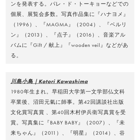
ンを発表する。パレ・ド・トーキョーなどでの
個展、展覧会多数。写真作品集に『ハナヨメ』
（1996）、『MAGMA』（2004）、『ベルリ
ン』（2013）、『点子』（2016）、音楽アル
バムに『Gift / 献上』『wooden veil』などがあ
る。
川島小鳥｜Kotori Kawashima
1980年生まれ。早稲田大学第一文学部仏文科
卒業後、沼田元氣に師事。第42回講談社出版
文化賞写真賞 、第40回木村伊兵衛写真賞を受
賞。写真集に『BABY BABY』（2007）、『未
来ちゃん』（2011）、『明星』（2014）、谷