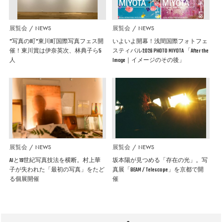
展覧会
NEWS
展覧会
NEWS
”写真の町”東川町国際写真フェス開
いよいよ開幕！浅間国際フォトフェ
催！東川賞は伊奈英次、林典子ら5
スティバル2026 PHOTO MIYOTA 「After the
人
Image｜イメージのその後」
展覧会
NEWS
展覧会
NEWS
AIと19世紀写真技法を横断。村上華
坂本陽が見つめる「存在の光」。写
子が失われた「最初の写真」をたど
真展「BEAM / Telescope」を京都で開
る個展開催
催