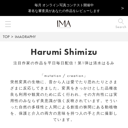
毎⽉ オンライン写真コンテスト開催中
著名な審査員があなたの作品をレビューします
Search
TOP
IMAGRAPHY
Harumi Shimizu
注目作家の作品を平日毎日配信！第1弾は清水はるみ
「mutation / creation」
突然変異の生物に、昔から人は愛でたり恐れたりとさま
ざまに反応してきました。変異をきっかけとした品種改
良も利用や観賞のために広く行われ、その方向性には実
用性のみならず美意識が強く反映されています。そうい
った自然の多様性と人間による創造の狭間にある動植物
を、保護と介入の両方の意味を持つ人の手と共に撮影し
ています。