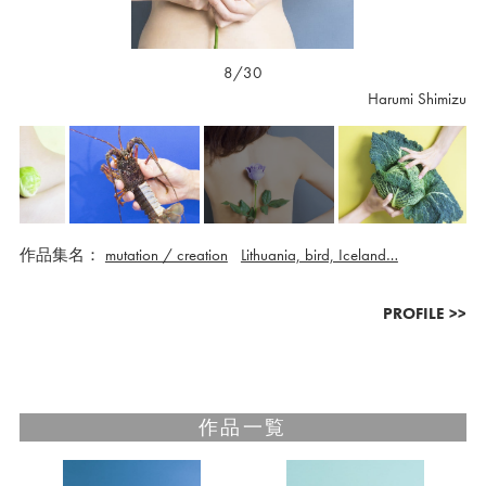
9/30
Harumi Shimizu
作品集名：
mutation / creation
Lithuania, bird, Iceland…
PROFILE >>
作品一覧