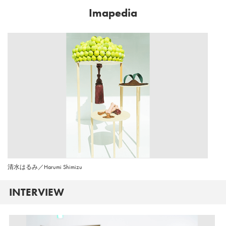
Imapedia
清水はるみ／Harumi Shimizu
INTERVIEW