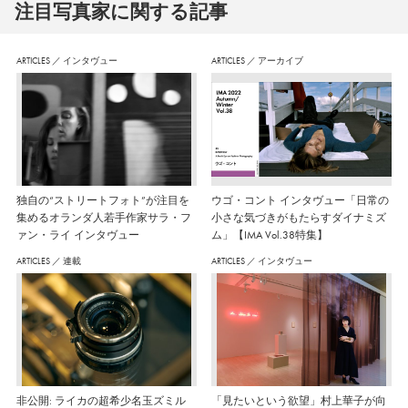
注⽬写真家に関する記事
ARTICLES
／
インタヴュー
ARTICLES
／
アーカイブ
独自の“ストリートフォト”が注目を
ウゴ・コント インタヴュー「日常の
集めるオランダ人若手作家サラ・フ
小さな気づきがもたらすダイナミズ
ァン・ライ インタヴュー
ム」【IMA Vol.38特集】
ARTICLES
／
連載
ARTICLES
／
インタヴュー
非公開: ライカの超希少名玉ズミル
「見たいという欲望」村上華子が向