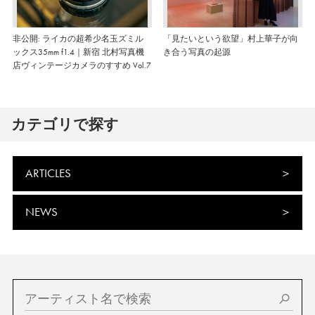
非公開: ライカの超希少名玉ズミル
「見たいという欲望」村上華子が向
ックス35mm f1.4｜新宿 北村写真機
き合う写真の起源
店ヴィンテージカメラのすすめ Vol.7
カテゴリで探す
ARTICLES
NEWS