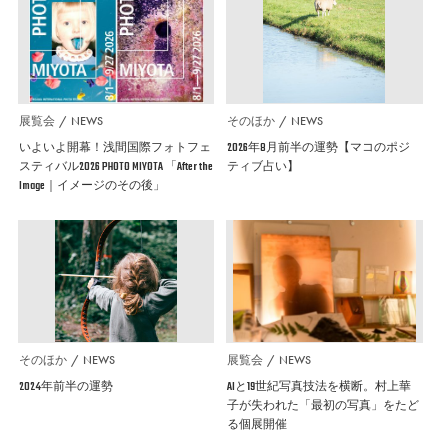
展覧会
NEWS
そのほか
NEWS
いよいよ開幕！浅間国際フォトフェ
2026年8月前半の運勢【マコのポジ
スティバル2026 PHOTO MIYOTA 「After the
ティブ占い】
Image｜イメージのその後」
そのほか
NEWS
展覧会
NEWS
2024年前半の運勢
AIと19世紀写真技法を横断。村上華
子が失われた「最初の写真」をたど
る個展開催