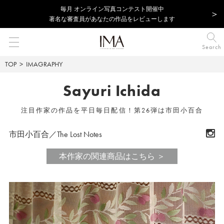
毎⽉ オンライン写真コンテスト開催中
著名な審査員があなたの作品をレビューします
Search
TOP
IMAGRAPHY
Sayuri Ichida
注目作家の作品を平日毎日配信！第26弾は市田小百合
市田小百合／The Lost Notes
本作家の関連商品はこちら ＞