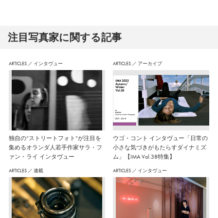
注⽬写真家に関する記事
ARTICLES
／
インタヴュー
ARTICLES
／
アーカイブ
独自の“ストリートフォト”が注目を
ウゴ・コント インタヴュー「日常の
集めるオランダ人若手作家サラ・フ
小さな気づきがもたらすダイナミズ
ァン・ライ インタヴュー
ム」【IMA Vol.38特集】
ARTICLES
／
連載
ARTICLES
／
インタヴュー