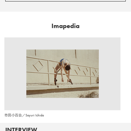
Imapedia
市田小百合／Sayuri Ichida
INTERVIEW