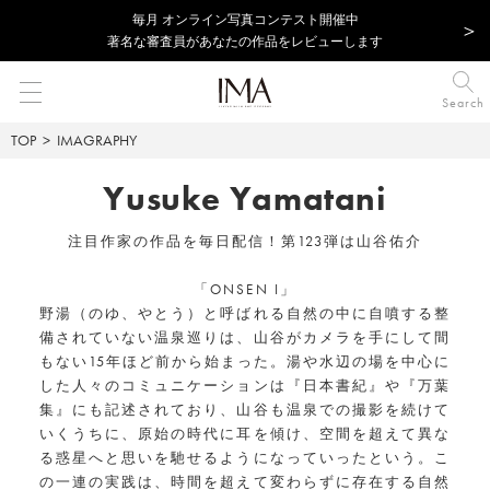
毎⽉ オンライン写真コンテスト開催中
著名な審査員があなたの作品をレビューします
Search
TOP
IMAGRAPHY
Yusuke Yamatani
注目作家の作品を毎日配信！第123弾は山谷佑介
「ONSEN I」
野湯（のゆ、やとう）と呼ばれる自然の中に自噴する整
備されていない温泉巡りは、山谷がカメラを手にして間
もない15年ほど前から始まった。湯や水辺の場を中心に
した人々のコミュニケーションは『日本書紀』や『万葉
集』にも記述されており、山谷も温泉での撮影を続けて
いくうちに、原始の時代に耳を傾け、空間を超えて異な
る惑星へと思いを馳せるようになっていったという。こ
の一連の実践は、時間を超えて変わらずに存在する自然