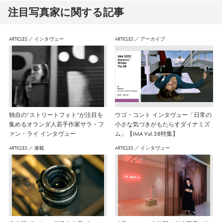
注⽬写真家に関する記事
ARTICLES
／
インタヴュー
ARTICLES
／
アーカイブ
独自の“ストリートフォト”が注目を
ウゴ・コント インタヴュー「日常の
集めるオランダ人若手作家サラ・フ
小さな気づきがもたらすダイナミズ
ァン・ライ インタヴュー
ム」【IMA Vol.38特集】
ARTICLES
／
連載
ARTICLES
／
インタヴュー