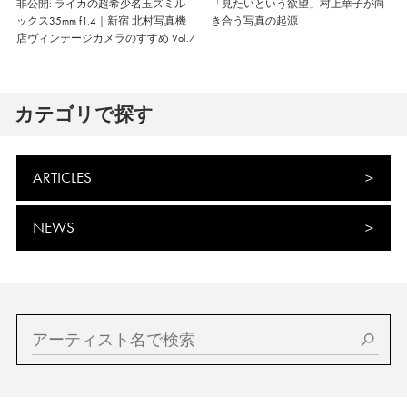
非公開: ライカの超希少名玉ズミル
「見たいという欲望」村上華子が向
ックス35mm f1.4｜新宿 北村写真機
き合う写真の起源
店ヴィンテージカメラのすすめ Vol.7
カテゴリで探す
ARTICLES
NEWS