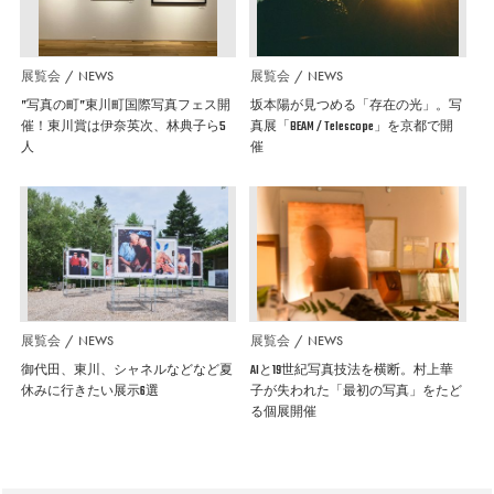
展覧会
NEWS
展覧会
NEWS
”写真の町”東川町国際写真フェス開
坂本陽が見つめる「存在の光」。写
催！東川賞は伊奈英次、林典子ら5
真展「BEAM / Telescope」を京都で開
人
催
展覧会
NEWS
展覧会
NEWS
御代田、東川、シャネルなどなど夏
AIと19世紀写真技法を横断。村上華
休みに行きたい展示6選
子が失われた「最初の写真」をたど
る個展開催