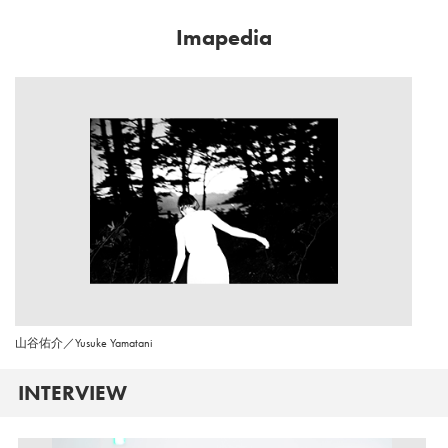
Imapedia
山谷佑介／Yusuke Yamatani
INTERVIEW