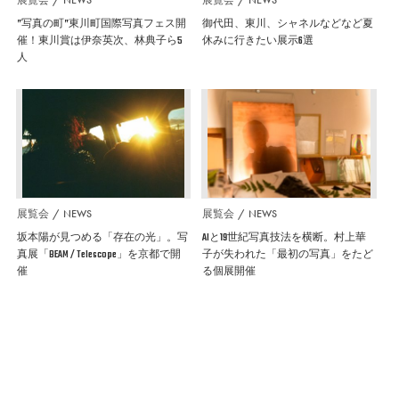
”写真の町”東川町国際写真フェス開
御代田、東川、シャネルなどなど夏
催！東川賞は伊奈英次、林典子ら5
休みに行きたい展示6選
人
展覧会
NEWS
展覧会
NEWS
坂本陽が見つめる「存在の光」。写
AIと19世紀写真技法を横断。村上華
真展「BEAM / Telescope」を京都で開
子が失われた「最初の写真」をたど
催
る個展開催