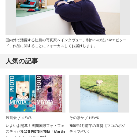
国内外で活躍する注目の写真家へインタヴュー。制作への想いやエピソー
ド、作品に関することにフォーカスしてお届けします。
人気の記事
展覧会
NEWS
そのほか
NEWS
いよいよ開幕！浅間国際フォトフェ
2026年8月前半の運勢【マコのポジ
スティバル2026 PHOTO MIYOTA 「After the
ティブ占い】