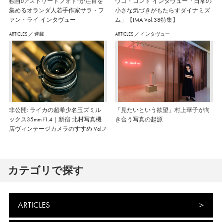
独自の“ストリートフォト”が注目を
ウゴ・コント インタヴュー「日常の
集めるオランダ人若手作家サラ・フ
小さな気づきがもたらすダイナミズ
ァン・ライ インタヴュー
ム」【IMA Vol.38特集】
ARTICLES
／
連載
ARTICLES
／
インタヴュー
非公開: ライカの超希少名玉ズミル
「見たいという欲望」村上華子が向
ックス35mm f1.4｜新宿 北村写真機
き合う写真の起源
店ヴィンテージカメラのすすめ Vol.7
カテゴリで探す
ARTICLES