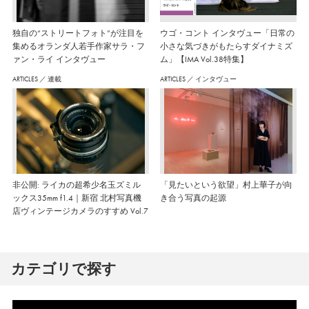
独自の“ストリートフォト”が注目を
ウゴ・コント インタヴュー「日常の
集めるオランダ人若手作家サラ・フ
小さな気づきがもたらすダイナミズ
ァン・ライ インタヴュー
ム」【IMA Vol.38特集】
ARTICLES
／
連載
ARTICLES
／
インタヴュー
非公開: ライカの超希少名玉ズミル
「見たいという欲望」村上華子が向
ックス35mm f1.4｜新宿 北村写真機
き合う写真の起源
店ヴィンテージカメラのすすめ Vol.7
カテゴリで探す