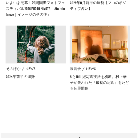
いよいよ開幕！浅間国際フォトフェ
2026年8月前半の運勢【マコのポジ
スティバル2026 PHOTO MIYOTA 「After the
ティブ占い】
Image｜イメージのその後」
そのほか
NEWS
展覧会
NEWS
2024年前半の運勢
AIと19世紀写真技法を横断。村上華
子が失われた「最初の写真」をたど
る個展開催