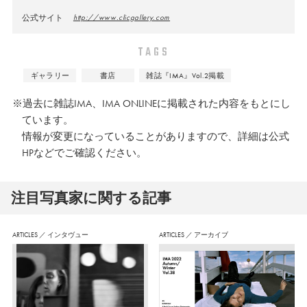
公式サイト
http://www.clicgallery.com
TAGS
ギャラリー
書店
雑誌『IMA』Vol.2掲載
※過去に雑誌IMA、IMA ONLINEに掲載された内容をもとにし
ています。
情報が変更になっていることがありますので、詳細は公式
HPなどでご確認ください。
注⽬写真家に関する記事
ARTICLES
／
インタヴュー
ARTICLES
／
アーカイブ