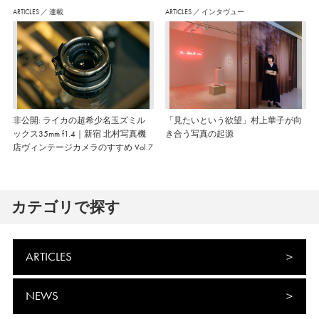
ARTICLES
／
連載
ARTICLES
／
インタヴュー
非公開: ライカの超希少名玉ズミル
「見たいという欲望」村上華子が向
ックス35mm f1.4｜新宿 北村写真機
き合う写真の起源
店ヴィンテージカメラのすすめ Vol.7
カテゴリで探す
ARTICLES
NEWS