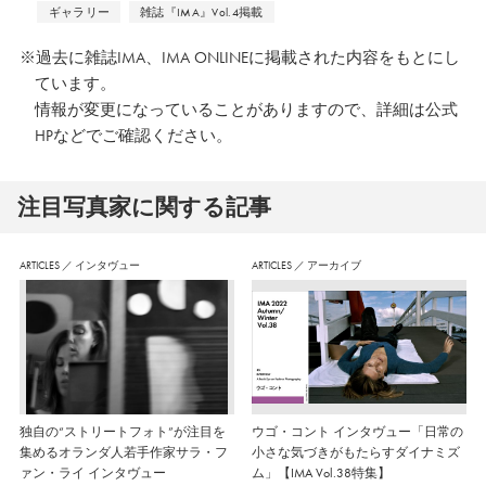
ギャラリー
雑誌『IMA』Vol.4掲載
※過去に雑誌IMA、IMA ONLINEに掲載された内容をもとにし
ています。
情報が変更になっていることがありますので、詳細は公式
HPなどでご確認ください。
注⽬写真家に関する記事
ARTICLES
／
インタヴュー
ARTICLES
／
アーカイブ
独自の“ストリートフォト”が注目を
ウゴ・コント インタヴュー「日常の
集めるオランダ人若手作家サラ・フ
小さな気づきがもたらすダイナミズ
ァン・ライ インタヴュー
ム」【IMA Vol.38特集】