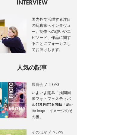
INTERVIEW
国内外で活躍する注目
の写真家へインタヴュ
ー。制作への想いやエ
ピソード、作品に関す
ることにフォーカスし
てお届けします。
人気の記事
展覧会
NEWS
いよいよ開幕！浅間国
際フォトフェスティバ
ル2026 PHOTO MIYOTA 「After
the Image｜イメージのそ
の後」
そのほか
NEWS