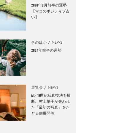
2026年8月前半の運勢
【マコのポジティブ占
い】
そのほか
NEWS
2024年前半の運勢
展覧会
NEWS
AIと19世紀写真技法を横
断。村上華子が失われ
た「最初の写真」をた
どる個展開催