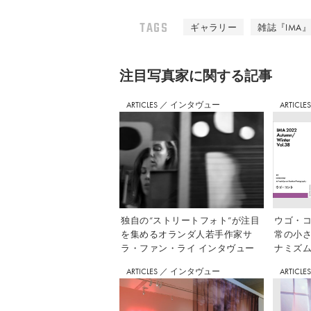
TAGS
ギャラリー
雑誌『IMA』V
注⽬写真家に関する記事
ARTICLES
／
インタヴュー
ARTICLE
独自の“ストリートフォト”が注目
ウゴ・コ
を集めるオランダ人若手作家サ
常の小
ラ・ファン・ライ インタヴュー
ナミズム」
ARTICLES
／
インタヴュー
ARTICLE