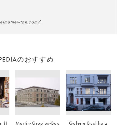
helmutnewton.com/
APEDIAのおすすめ
e ?!
Martin-Gropius-Bau
Galerie Buchholz