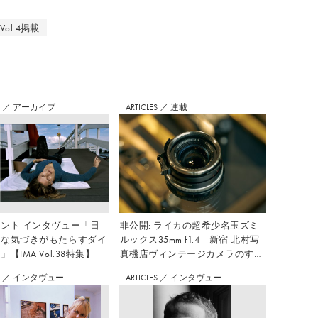
ol.4掲載
S
／
アーカイブ
ARTICLES
／
連載
ント インタヴュー「日
非公開: ライカの超希少名玉ズミ
さな気づきがもたらすダイ
ルックス35mm f1.4｜新宿 北村写
【IMA Vol.38特集】
真機店ヴィンテージカメラのすす
め Vol.7
S
／
インタヴュー
ARTICLES
／
インタヴュー