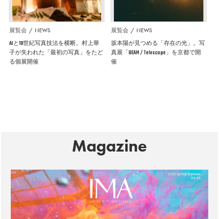
展覧会
NEWS
展覧会
NEWS
AIと19世紀写真技法を横断。村上華
坂本陽が見つめる「存在の光」。写
子が失われた「最初の写真」をたど
真展「BEAM / Telescope」を京都で開
る個展開催
催
Magazine