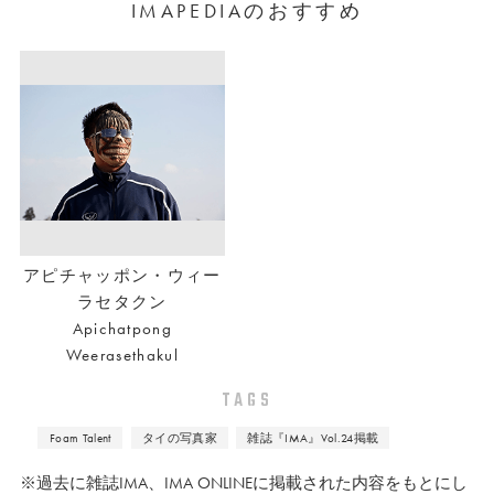
IMAPEDIAのおすすめ
ラージュを用いた幻想的かつ魔術的
なイメージが共存する表現が高く評
価され、スイス・エリゼ美術館の新
人賞（2015年）やFoam Talent（2017
年）にも選出された。
アピチャッポン・ウィー
ラセタクン
Apichatpong
Weerasethakul
TAGS
Foam Talent
タイの写真家
雑誌『IMA』Vol.24掲載
※過去に雑誌IMA、IMA ONLINEに掲載された内容をもとにし