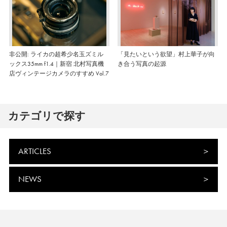
非公開: ライカの超希少名玉ズミル
「見たいという欲望」村上華子が向
ックス35mm f1.4｜新宿 北村写真機
き合う写真の起源
店ヴィンテージカメラのすすめ Vol.7
カテゴリで探す
ARTICLES
NEWS