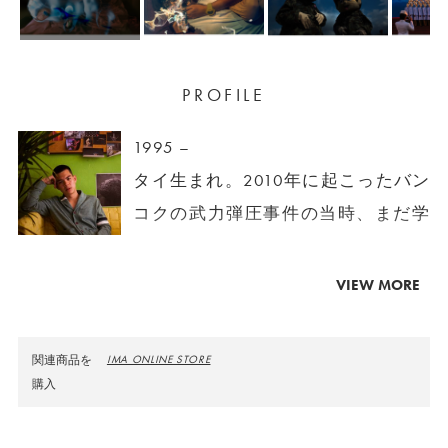
PROFILE
1995 –
タイ生まれ。2010年に起こったバン
コクの武力弾圧事件の当時、まだ学
生だったハリットは動乱をリアルタ
イムで体験しながらも、政府のプロ
VIEW MORE
パガンダを信じて疑わず、数年後に
この事件の本当の意味を改めて知
関連商品を
IMA ONLINE STORE
る。そして生まれた「Whitewash」
購入
はネイティブならではの生々しいド
キュメンタリー的要素と、ネガのコ