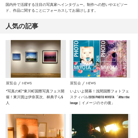
国内外で活躍する注目の写真家へインタヴュー。制作への想いやエピソー
ド、作品に関することにフォーカスしてお届けします。
人気の記事
展覧会
NEWS
展覧会
NEWS
”写真の町”東川町国際写真フェス開
いよいよ開幕！浅間国際フォトフェ
催！東川賞は伊奈英次、林典子ら5
スティバル2026 PHOTO MIYOTA 「After the
人
Image｜イメージのその後」