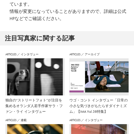
ています。
情報が変更になっていることがありますので、詳細は公式
HPなどでご確認ください。
注⽬写真家に関する記事
ARTICLES
／
インタヴュー
ARTICLES
／
アーカイブ
独自の“ストリートフォト”が注目を
ウゴ・コント インタヴュー「日常の
集めるオランダ人若手作家サラ・フ
小さな気づきがもたらすダイナミズ
ァン・ライ インタヴュー
ム」【IMA Vol.38特集】
ARTICLES
／
連載
ARTICLES
／
インタヴュー