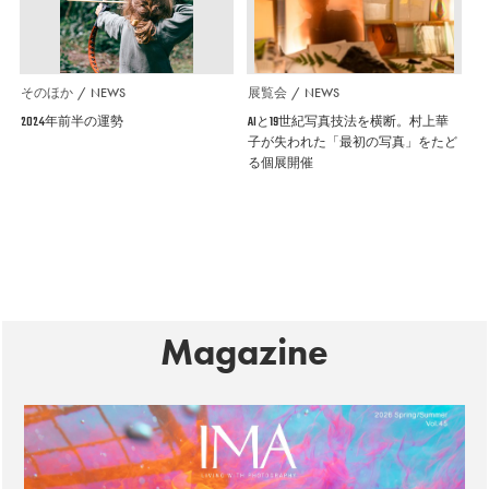
そのほか
NEWS
展覧会
NEWS
2024年前半の運勢
AIと19世紀写真技法を横断。村上華
子が失われた「最初の写真」をたど
る個展開催
Magazine