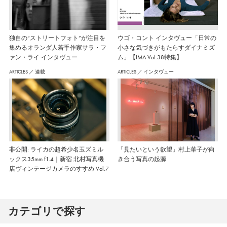
独自の“ストリートフォト”が注目を
ウゴ・コント インタヴュー「日常の
集めるオランダ人若手作家サラ・フ
小さな気づきがもたらすダイナミズ
ァン・ライ インタヴュー
ム」【IMA Vol.38特集】
ARTICLES
／
連載
ARTICLES
／
インタヴュー
非公開: ライカの超希少名玉ズミル
「見たいという欲望」村上華子が向
ックス35mm f1.4｜新宿 北村写真機
き合う写真の起源
店ヴィンテージカメラのすすめ Vol.7
カテゴリで探す