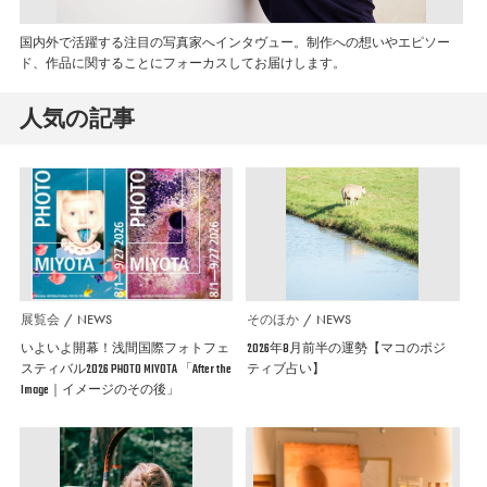
国内外で活躍する注目の写真家へインタヴュー。制作への想いやエピソー
ド、作品に関することにフォーカスしてお届けします。
人気の記事
展覧会
NEWS
そのほか
NEWS
いよいよ開幕！浅間国際フォトフェ
2026年8月前半の運勢【マコのポジ
スティバル2026 PHOTO MIYOTA 「After the
ティブ占い】
Image｜イメージのその後」