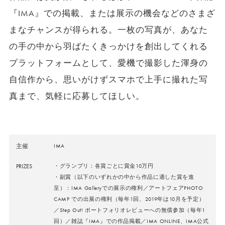
『IMA』での掲載、または展示の機会などのさまざ
まなチャンスが得られる。一枚の写真が、あなた
の手の中から羽ばたくきっかけを創出してくれる
プラットフォームとして、愛機で撮影した渾身の
自信作から、思いがけずスマホで上手に撮れた写
真まで、気軽に応募してほしい。
主催
IMA
PRIZES
・グランプリ：各賞ごとに賞金10万円
・副賞（以下のいずれかの中から作品に適した賞を進
呈）：IMA Galleryでの展示の権利／アートフェアPHOTO
CAMP での出展の権利（毎年1回、2019年は10月を予定）
／Step Out! ポートフォリオレビューへの無償参加（毎年1
回）／雑誌『IMA』での作品掲載／IMA ONLINE、IMA公式