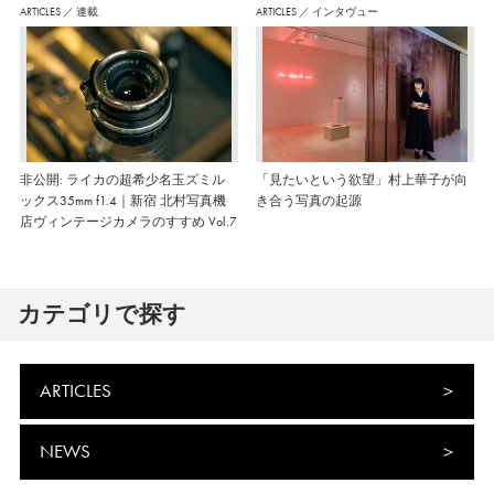
た。
ARTICLES
／
連載
ARTICLES
／
インタヴュー
非公開: ライカの超希少名玉ズミル
「見たいという欲望」村上華子が向
ックス35mm f1.4｜新宿 北村写真機
き合う写真の起源
店ヴィンテージカメラのすすめ Vol.7
カテゴリで探す
ARTICLES
NEWS