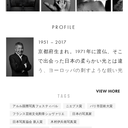
PROFILE
1951 – 2017
京都府生まれ。1971年に渡仏、そこ
で出会った日本の柔らかい光とは違
う、ヨーロッパの刺すような鋭い光
に衝撃を受け、写真家として活動を
始める。以降2006年までパリを拠点
VIEW MORE
TAGS
とし、光をテーマに写真、彫刻、イ
アルル国際写真フェスティバル
ニエプス賞
パリ市芸術大賞
ンスタレーション、建築と幅広く活
フランス芸術文化勲章シュヴァリエ
日本の写真家
躍。77年に「窓」シリーズでアルル
日本写真協会 新人賞
木村伊兵衛写真賞
国際写真フェスティバル大賞を受