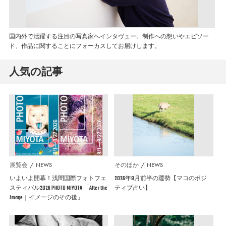
国内外で活躍する注目の写真家へインタヴュー。制作への想いやエピソー
ド、作品に関することにフォーカスしてお届けします。
人気の記事
展覧会
NEWS
そのほか
NEWS
いよいよ開幕！浅間国際フォトフェ
2026年8月前半の運勢【マコのポジ
スティバル2026 PHOTO MIYOTA 「After the
ティブ占い】
Image｜イメージのその後」