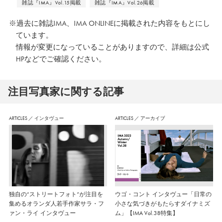
雑誌『IMA』Vol.15掲載
雑誌『IMA』Vol.26掲載
賞、一躍世界的な脚光を浴び、日
※過去に雑誌IMA、IMA ONLINEに掲載された内容をもとにし
本、ヨーロッパにて数多くの展覧会
ています。
を開く。以後、木村伊兵衛賞、ニエ
情報が変更になっていることがありますので、詳細は公式
HPなどでご確認ください。
プス賞、フランス芸術文化勲章シュ
ヴァリエ、パリ市芸術大賞など受賞
注⽬写真家に関する記事
を重ねてきた。また、カルティエ、
ドン・ペリニヨンなど世界的ブラン
ARTICLES
／
インタヴュー
ARTICLES
／
アーカイブ
ドのブランディングコンサルタント
として数多くの広告、企画を手掛け
る。プラハ国立美術館にて、舞踊家
田中泯を被写体としたシリーズ
「Photosynthesis1987-1980」の世界
独自の“ストリートフォト”が注目を
ウゴ・コント インタヴュー「日常の
集めるオランダ人若手作家サラ・フ
小さな気づきがもたらすダイナミズ
初となる大規模な展覧会が開催され
ァン・ライ インタヴュー
ム」【IMA Vol.38特集】