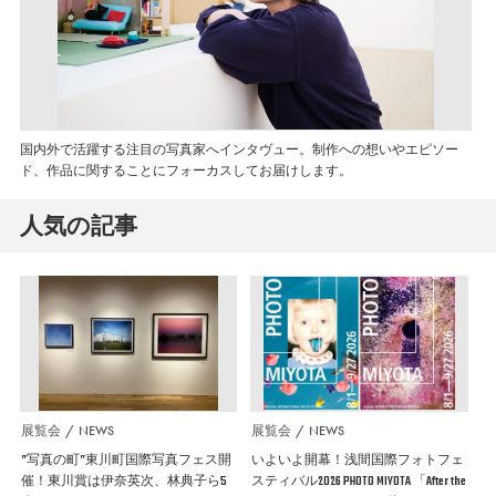
国内外で活躍する注目の写真家へインタヴュー。制作への想いやエピソー
ド、作品に関することにフォーカスしてお届けします。
人気の記事
展覧会
NEWS
展覧会
NEWS
”写真の町”東川町国際写真フェス開
いよいよ開幕！浅間国際フォトフェ
催！東川賞は伊奈英次、林典子ら5
スティバル2026 PHOTO MIYOTA 「After the