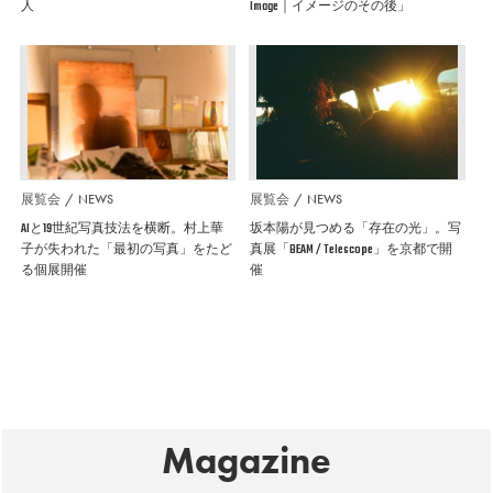
人
Image｜イメージのその後」
展覧会
NEWS
展覧会
NEWS
AIと19世紀写真技法を横断。村上華
坂本陽が見つめる「存在の光」。写
子が失われた「最初の写真」をたど
真展「BEAM / Telescope」を京都で開
る個展開催
催
Magazine