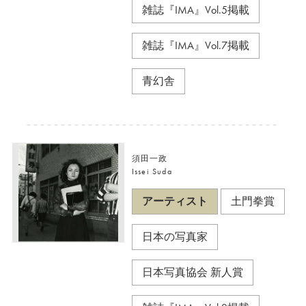
雑誌『IMA』Vol.5掲載
雑誌『IMA』Vol.7掲載
青幻舎
須田一政
Issei Suda
アーティスト
土門拳賞
日本の写真家
日本写真協会 新人賞