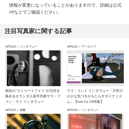
情報が変更になっていることがありますので、詳細は公式
HPなどでご確認ください。
注⽬写真家に関する記事
ARTICLES
／
インタヴュー
ARTICLES
／
アーカイブ
独自の“ストリートフォト”が注目を
ウゴ・コント インタヴュー「日常の
集めるオランダ人若手作家サラ・フ
小さな気づきがもたらすダイナミズ
ァン・ライ インタヴュー
ム」【IMA Vol.38特集】
ARTICLES
／
連載
ARTICLES
／
インタヴュー