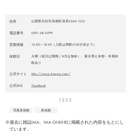
住所
山梨県北杜市高根町清里3545-1222
電話番号
0551-48-5599
営業情報
10:00～18:00（入館は閉館の30分前まで）
休館日
火曜（祝日は開館／8月は無休）、展示替え休館・冬期休
館あり
公式サイト
http://www.kmopa.com/
公式SNS
Facebook
TAGS
写真美術館
美術館
※過去に雑誌IMA、IMA ONLINEに掲載された内容をもとにし
ています。