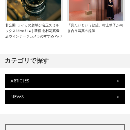
非公開: ライカの超希少名玉ズミル
「見たいという欲望」村上華子が向
ックス35mm f1.4｜新宿 北村写真機
き合う写真の起源
店ヴィンテージカメラのすすめ Vol.7
カテゴリで探す
ARTICLES
NEWS