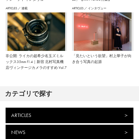
ARTICLES
／
連載
ARTICLES
／
インタヴュー
非公開: ライカの超希少名玉ズミル
「見たいという欲望」村上華子が向
ックス35mm f1.4｜新宿 北村写真機
き合う写真の起源
店ヴィンテージカメラのすすめ Vol.7
カテゴリで探す
ARTICLES
NEWS