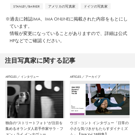
STANLEY/BARKER
アメリカの写真家
ドイツの写真家
※過去に雑誌IMA、IMA ONLINEに掲載された内容をもとにし
ています。
情報が変更になっていることがありますので、詳細は公式
HPなどでご確認ください。
注⽬写真家に関する記事
ARTICLES
／
インタヴュー
ARTICLES
／
アーカイブ
独自の“ストリートフォト”が注目を
ウゴ・コント インタヴュー「日常の
集めるオランダ人若手作家サラ・フ
小さな気づきがもたらすダイナミズ
ァン・ライ インタヴュー
ム」【IMA Vol.38特集】