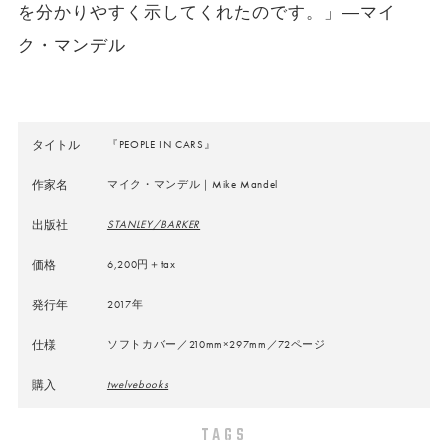
を分かりやすく示してくれたのです。」―マイ
ク・マンデル
タイトル
『PEOPLE IN CARS』
作家名
マイク・マンデル｜Mike Mandel
出版社
STANLEY/BARKER
価格
6,200円＋tax
発行年
2017年
仕様
ソフトカバー／210mm×297mm／72ページ
購入
twelvebooks
TAGS