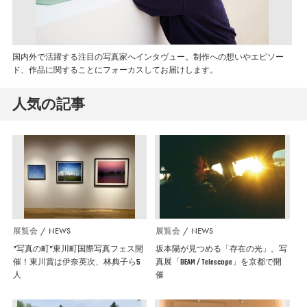
国内外で活躍する注目の写真家へインタヴュー。制作への想いやエピソー
ド、作品に関することにフォーカスしてお届けします。
人気の記事
展覧会
NEWS
展覧会
NEWS
”写真の町”東川町国際写真フェス開
坂本陽が見つめる「存在の光」。写
催！東川賞は伊奈英次、林典子ら5
真展「BEAM / Telescope」を京都で開
人
催