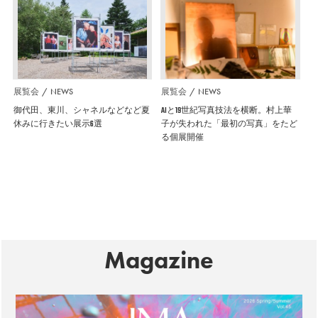
展覧会
NEWS
展覧会
NEWS
御代田、東川、シャネルなどなど夏
AIと19世紀写真技法を横断。村上華
休みに行きたい展示6選
子が失われた「最初の写真」をたど
る個展開催
Magazine