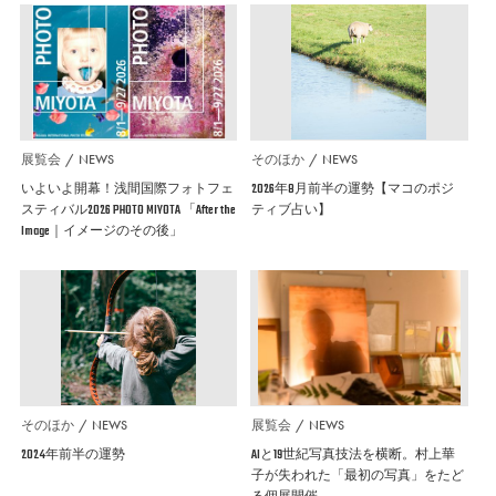
展覧会
NEWS
そのほか
NEWS
いよいよ開幕！浅間国際フォトフェ
2026年8月前半の運勢【マコのポジ
スティバル2026 PHOTO MIYOTA 「After the
ティブ占い】
Image｜イメージのその後」
そのほか
NEWS
展覧会
NEWS
2024年前半の運勢
AIと19世紀写真技法を横断。村上華
子が失われた「最初の写真」をたど