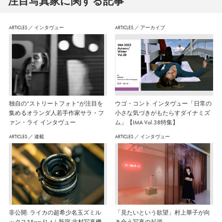
注⽬写真家に関する記事
ARTICLES
／
インタヴュー
ARTICLES
／
アーカイブ
独自の“ストリートフォト”が注目を
ウゴ・コント インタヴュー「日常の
集めるオランダ人若手作家サラ・フ
小さな気づきがもたらすダイナミズ
ァン・ライ インタヴュー
ム」【IMA Vol.38特集】
ARTICLES
／
連載
ARTICLES
／
インタヴュー
非公開: ライカの超希少名玉ズミル
「見たいという欲望」村上華子が向