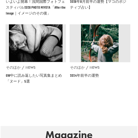
いよいよ開幕！浅間国際フォトフェ
2026年8月前半の運勢【マコのポジ
スティバル2026 PHOTO MIYOTA 「After the
ティブ占い】
Image｜イメージのその後」
そのほか
NEWS
そのほか
NEWS
GW中に読み返したい写真集まとめ
2024年前半の運勢
「ヌード」5選
Magazine