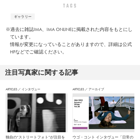
TAGS
ギャラリー
※過去に雑誌IMA、IMA ONLINEに掲載された内容をもとにし
ています。
情報が変更になっていることがありますので、詳細は公式
HPなどでご確認ください。
注⽬写真家に関する記事
ARTICLES
／
インタヴュー
ARTICLES
／
アーカイブ
独自の“ストリートフォト”が注目を
ウゴ・コント インタヴュー「日常の