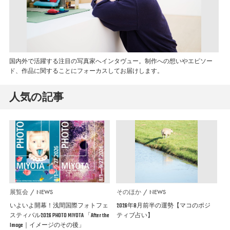
国内外で活躍する注目の写真家へインタヴュー。制作への想いやエピソー
ド、作品に関することにフォーカスしてお届けします。
人気の記事
展覧会
NEWS
そのほか
NEWS
いよいよ開幕！浅間国際フォトフェ
2026年8月前半の運勢【マコのポジ
スティバル2026 PHOTO MIYOTA 「After the
ティブ占い】
Image｜イメージのその後」