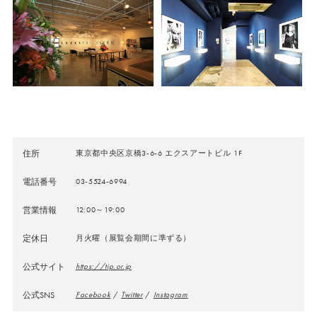
住所
東京都中央区京橋3-6-6 エクスアートビル 1F
電話番号
03-5524-6994
営業情報
12:00～19:00
定休日
月火曜（展覧会期間に準ずる）
公式サイト
https://tip.or.jp
公式SNS
Facebook
/
Twitter
/
Instagram