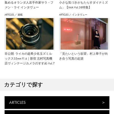
集めるオランダ人若手作家サラ・フ
小さな気づきがもたらすダイナミズ
ァン・ライ インタヴュー
ム」【IMA Vol.38特集】
ARTICLES
／
連載
ARTICLES
／
インタヴュー
非公開: ライカの超希少名玉ズミル
「見たいという欲望」村上華子が向
ックス35mm f1.4｜新宿 北村写真機
き合う写真の起源
店ヴィンテージカメラのすすめ Vol.7
カテゴリで探す
ARTICLES