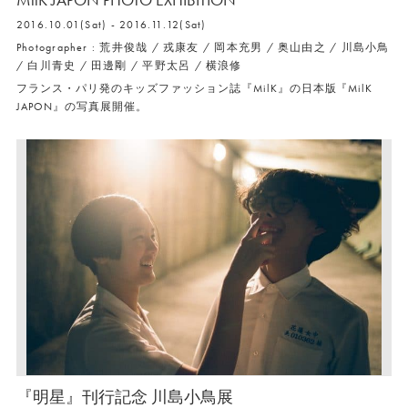
2016.10.01(Sat) - 2016.11.12(Sat)
Photographer : 荒井俊哉 / 戎康友 / 岡本充男 / 奥山由之 / 川島小鳥
/ 白川青史 / 田邊剛 / 平野太呂 / 横浪修
フランス・パリ発のキッズファッション誌『MilK』の日本版『MilK
JAPON』の写真展開催。
『明星』刊行記念 川島小鳥展