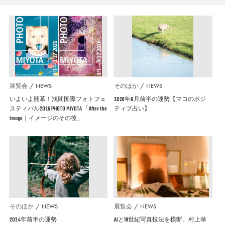
展覧会
NEWS
そのほか
NEWS
いよいよ開幕！浅間国際フォトフェ
2026年8月前半の運勢【マコのポジ
スティバル2026 PHOTO MIYOTA 「After the
ティブ占い】
Image｜イメージのその後」
そのほか
NEWS
展覧会
NEWS
2024年前半の運勢
AIと19世紀写真技法を横断。村上華