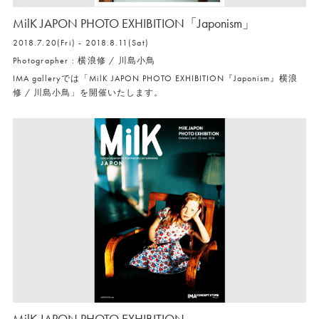
MilK JAPON PHOTO EXHIBITION「Japonism」
2018.7.20(Fri) - 2018.8.11(Sat)
Photographer : 横浪修 / 川島小鳥
IMA galleryでは「MilK JAPON PHOTO EXHIBITION『Japonism』横浪
修 / 川島小鳥」を開催いたします。
MilK JAPON PHOTO EXHIBITION