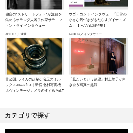
独自の“ストリートフォト”が注目を
ウゴ・コント インタヴュー「日常の
集めるオランダ人若手作家サラ・フ
小さな気づきがもたらすダイナミズ
ァン・ライ インタヴュー
ム」【IMA Vol.38特集】
ARTICLES
／
連載
ARTICLES
／
インタヴュー
非公開: ライカの超希少名玉ズミル
「見たいという欲望」村上華子が向
ックス35mm f1.4｜新宿 北村写真機
き合う写真の起源
店ヴィンテージカメラのすすめ Vol.7
カテゴリで探す