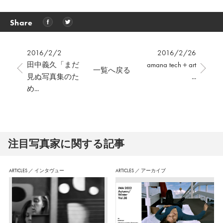
Share
2016/2/2
2016/2/26
田中義久「まだ
amana tech＋art
一覧へ戻る
見ぬ写真集のた
...
め...
注⽬写真家に関する記事
ARTICLES
／
インタヴュー
ARTICLES
／
アーカイブ