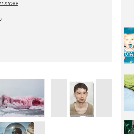
T STORE
0