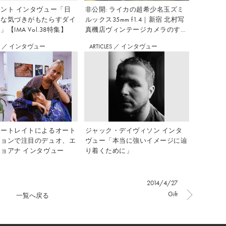
ント インタヴュー「日
非公開: ライカの超希少名玉ズミ
さな気づきがもたらすダイ
ルックス35mm f1.4｜新宿 北村写
【IMA Vol.38特集】
真機店ヴィンテージカメラのすす
め Vol.7
S
／
インタヴュー
ARTICLES
／
インタヴュー
ポートレイトによるオート
ジャック・デイヴィソン インタ
ションで注目のデュオ、エ
ヴュー「本当に強いイメージに辿
ョアナ インタヴュー
り着くために」
2014/4/27
Gift
一覧へ戻る