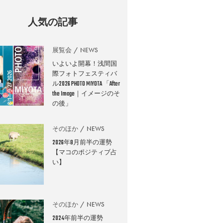
人気の記事
展覧会
NEWS
いよいよ開幕！浅間国
際フォトフェスティバ
ル2026 PHOTO MIYOTA 「After
the Image｜イメージのそ
の後」
そのほか
NEWS
2026年8月前半の運勢
【マコのポジティブ占
い】
そのほか
NEWS
2024年前半の運勢