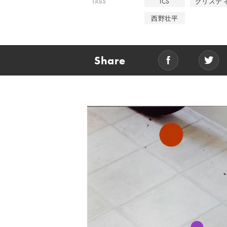
TAGS
ICS
クリステ
西野壮平
Share