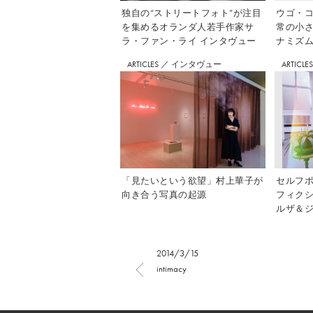
独自の“ストリートフォト”が注目
ウゴ・コ
を集めるオランダ人若手作家サ
常の小
ラ・ファン・ライ インタヴュー
ナミズム」
ARTICLES
／
インタヴュー
ARTICLE
「見たいという欲望」村上華子が
セルフ
向き合う写真の起源
フィク
ルザ＆ジ
2014/3/15
intimacy