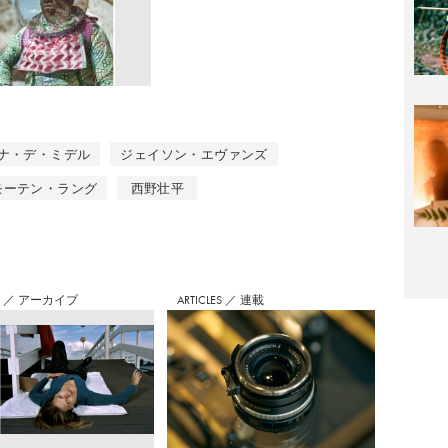
ナ・デ・ミデル
ジェイソン・エヴァンズ
モーテン・ラング
西野壮平
S
／
アーカイブ
ARTICLES
／
連載