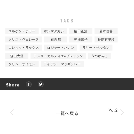
TAGS
ユルゲン・テラー
ホンマタカシ
植田正治
若木信吾
クリス・ヴェレーヌ
石内都
朝海陽子
長島有里枝
ロレッタ・ラックス
ロジャー・バレン
ラリー・サルタン
森山大道
アンリ・カルティエ=ブレッソン
うつゆみこ
タリン・サイモン
ライアン・マッギンレー
Share
Vol.2
一覧へ戻る