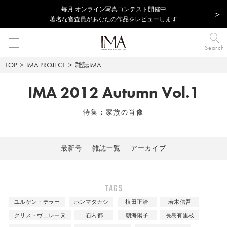
毎⽉ オンライン写真コンテスト開催中
著名な審査員があなたの作品をレビューします
Search
TOP
IMA PROJECT
雑誌IMA
IMA 2012 Autumn Vol.1
特集：家族の肖像
最新号
雑誌一覧
アーカイブ
TAGS
ユルゲン・テラー
ホンマタカシ
植田正治
若木信吾
クリス・ヴェレーヌ
石内都
朝海陽子
長島有里枝