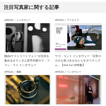
注⽬写真家に関する記事
ARTICLES
／
インタヴュー
ARTICLES
／
アーカイブ
独自の“ストリートフォト”が注目を
ウゴ・コント インタヴュー「日常の
集めるオランダ人若手作家サラ・フ
小さな気づきがもたらすダイナミズ
ァン・ライ インタヴュー
ム」【IMA Vol.38特集】
ARTICLES
／
連載
ARTICLES
／
インタヴュー