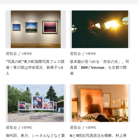
展覧会
NEWS
展覧会
NEWS
”写真の町”東川町国際写真フェス開
坂本陽が見つめる「存在の光」。写
催！東川賞は伊奈英次、林典子ら5
真展「BEAM / Telescope」を京都で開
人
催
展覧会
NEWS
展覧会
NEWS
御代田、東川、シャネルなどなど夏
AIと19世紀写真技法を横断。村上華