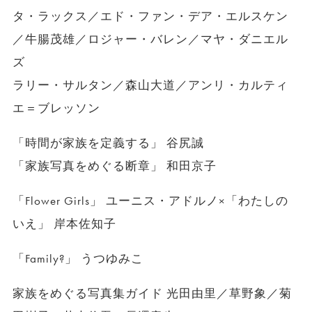
タ・ラックス／エド・ファン・デア・エルスケン
／牛腸茂雄／ロジャー・バレン／マヤ・ダニエル
ズ
ラリー・サルタン／森山大道／アンリ・カルティ
エ＝ブレッソン
「時間が家族を定義する」 谷尻誠
「家族写真をめぐる断章」 和田京子
「Flower Girls」 ユーニス・アドルノ×「わたしの
いえ」 岸本佐知子
「Family?」 うつゆみこ
家族をめぐる写真集ガイド 光田由里／草野象／菊