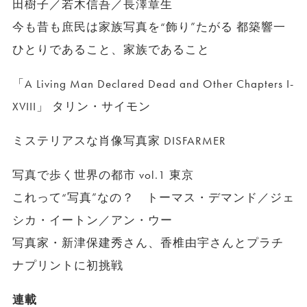
田樹子／若木信吾／長澤章生
今も昔も庶民は家族写真を“飾り”たがる 都築響一
ひとりであること、家族であること
「A Living Man Declared Dead and Other Chapters I-
XVIII」 タリン・サイモン
ミステリアスな肖像写真家 DISFARMER
写真で歩く世界の都市 vol.1 東京
これって“写真”なの？ トーマス・デマンド／ジェ
シカ・イートン／アン・ウー
写真家・新津保建秀さん、香椎由宇さんとプラチ
ナプリントに初挑戦
連載