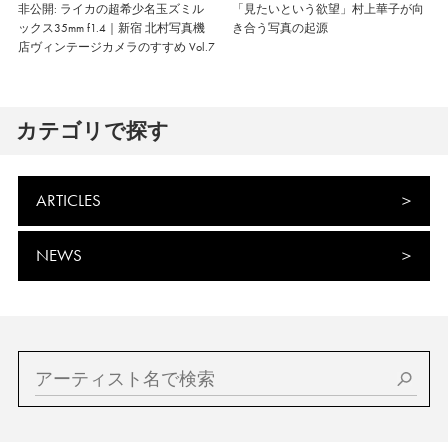
非公開: ライカの超希少名玉ズミル
「見たいという欲望」村上華子が向
ックス35mm f1.4｜新宿 北村写真機
き合う写真の起源
店ヴィンテージカメラのすすめ Vol.7
カテゴリで探す
ARTICLES
NEWS