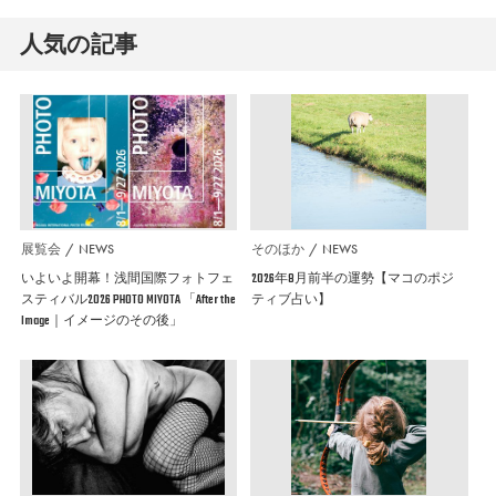
人気の記事
展覧会
NEWS
そのほか
NEWS
いよいよ開幕！浅間国際フォトフェ
2026年8月前半の運勢【マコのポジ
スティバル2026 PHOTO MIYOTA 「After the
ティブ占い】
Image｜イメージのその後」