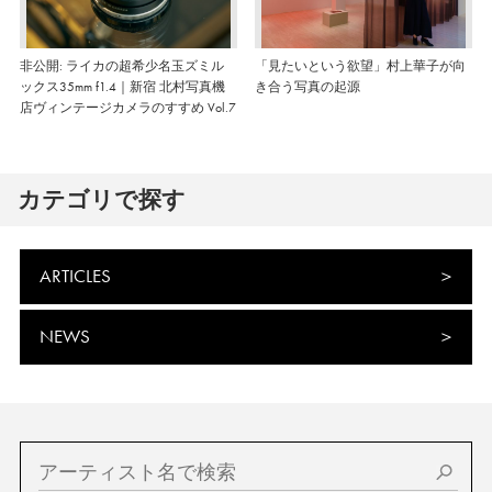
非公開: ライカの超希少名玉ズミル
「見たいという欲望」村上華子が向
ックス35mm f1.4｜新宿 北村写真機
き合う写真の起源
店ヴィンテージカメラのすすめ Vol.7
カテゴリで探す
ARTICLES
NEWS