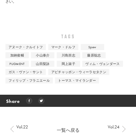
さい。
TAGS
アヌーク・クルイトフ
マーク・ドルフ
Spew
加納俊輔
小山泰介
川島崇志
藤原聡志
PUGMENT
山田梨詠
岡上淑子
ヴィム・ヴェンダース
ガス・ヴァン・サント
アピチャッポン・ウィーラセタクン
フィリップ・フラニエール
トーマス・マイランダー
Share
Vol.22
Vol.24
一覧へ戻る