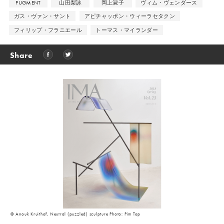
PUGMENT
山田梨詠
岡上淑子
ヴィム・ヴェンダース
ガス・ヴァン・サント
アピチャッポン・ウィーラセタクン
フィリップ・フラニエール
トーマス・マイランダー
Share
© Anouk Kruithof, Neutral (puzzled) sculpture Photo: Pim Top