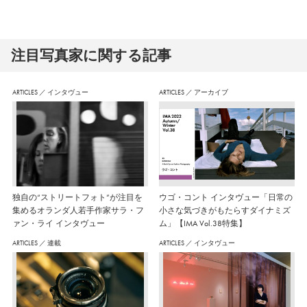
注⽬写真家に関する記事
ARTICLES
／
インタヴュー
ARTICLES
／
アーカイブ
独自の“ストリートフォト”が注目を
ウゴ・コント インタヴュー「日常の
集めるオランダ人若手作家サラ・フ
小さな気づきがもたらすダイナミズ
ァン・ライ インタヴュー
ム」【IMA Vol.38特集】
ARTICLES
／
連載
ARTICLES
／
インタヴュー