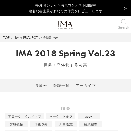
毎⽉ オンライン写真コンテスト開催中
著名な審査員があなたの作品をレビューします
Search
TOP
IMA PROJECT
雑誌IMA
IMA 2018 Spring Vol.23
特集：立体化する写真
最新号
雑誌一覧
アーカイブ
TAGS
アヌーク・クルイトフ
マーク・ドルフ
Spew
加納俊輔
小山泰介
川島崇志
藤原聡志