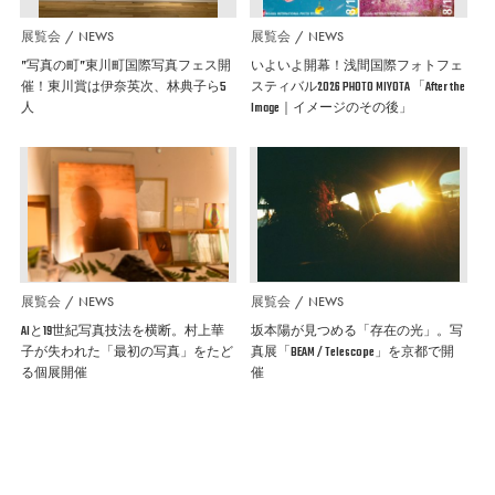
展覧会
NEWS
展覧会
NEWS
”写真の町”東川町国際写真フェス開
いよいよ開幕！浅間国際フォトフェ
催！東川賞は伊奈英次、林典子ら5
スティバル2026 PHOTO MIYOTA 「After the
人
Image｜イメージのその後」
展覧会
NEWS
展覧会
NEWS
AIと19世紀写真技法を横断。村上華
坂本陽が見つめる「存在の光」。写
子が失われた「最初の写真」をたど
真展「BEAM / Telescope」を京都で開
る個展開催
催