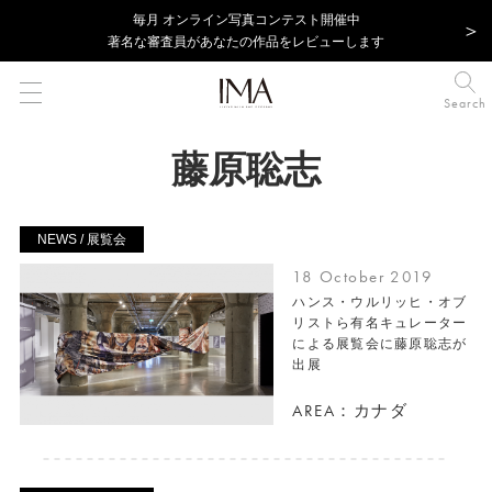
毎⽉ オンライン写真コンテスト開催中
著名な審査員があなたの作品をレビューします
Search
藤原聡志
NEWS / 展覧会
18 October 2019
ハンス・ウルリッヒ・オブ
リストら有名キュレーター
による展覧会に藤原聡志が
出展
AREA：カナダ