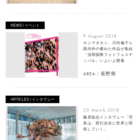
NEWS / イベント
9 August 2018
ホンマタカシ、川内倫子ら
国内外の優れた作品が集結
「浅間国際フォトフェステ
ィバル」いよいよ開幕
AREA：長野県
ARTICLES / インタヴュー
23 March 2018
藤原聡志インタヴュー「写
真は、変幻自在に世界と関
係していく」