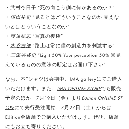
・武村今日子 “死の向こう側に何があるのか？”
・
濱田祐史
“見るとはどういうことなのか 見えな
いとはどういうことなのか”
・
藤原聡志
“写真の復権”
・
水谷吉法
“路上は常に僕の創造力を刺激する”
・
三保谷将史
“Light 50% Your perception 50% ※見
えているものの意味の断定はお避け下さい”
なお、本Tシャツは会期中、IMA galleryにてご購入
いただけます。また、
IMA ONLINE STORE
でも販売
予定のほか、7月19日（金）より
Edition ONLINE ST
ORE
にて先行受注開始、7月27日（土）からは
Edition全店舗でご購入いただけます。ぜひ、店舗
にもお立ち寄りください。