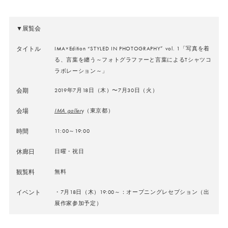
▼展覧会
タイトル
IMA×Edition “STYLED IN PHOTOGRAPHY” vol. 1「写真を着
る、言葉を纏う～フォトグラファーと言葉によるTシャツコ
ラボレーション～」
会期
2019年7月18日（木）〜7月30日（火）
会場
IMA galler
y（東京都）
時間
11:00～19:00
休廊日
日曜・祝日
観覧料
無料
イベント
・7月18日（木）19:00～：オープニングレセプション（出
展作家参加予定）