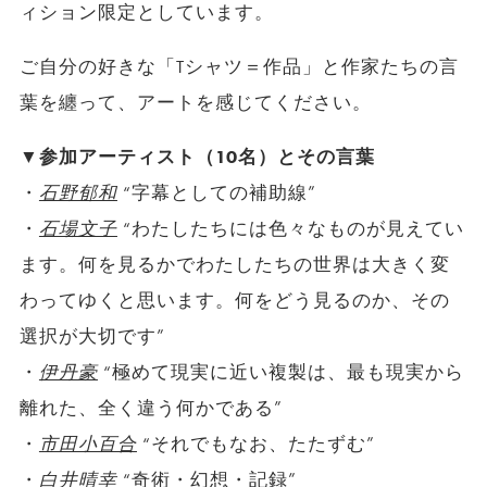
ィション限定としています。
ご自分の好きな「Tシャツ＝作品」と作家たちの言
葉を纏って、アートを感じてください。
▼参加アーティスト（10名）とその言葉
・
石野郁和
“字幕としての補助線”
・
石場文子
“わたしたちには色々なものが見えてい
ます。何を見るかでわたしたちの世界は大きく変
わってゆくと思います。何をどう見るのか、その
選択が大切です”
・
伊丹豪
“極めて現実に近い複製は、最も現実から
離れた、全く違う何かである”
・
市田小百合
“それでもなお、たたずむ”
・
白井晴幸
“奇術・幻想・記録”