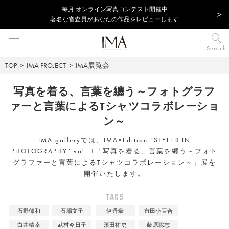
毎⽉ オンライン写真コンテスト開催中
著名な審査員があなたの作品をレビューします
Search
TOP
IMA PROJECT
IMA展覧会
写真を着る、言葉を纏う
～フォトグラフ
ァーと言葉による
Tシャツコラボレーショ
ン～
IMA galleryでは、IMA×Edition “STYLED IN
PHOTOGRAPHY” vol. 1「写真を着る、言葉を纏う～フォト
グラファーと言葉によるTシャツコラボレーション～」展を
開催いたします。
TAGS
石野郁和
石場文子
伊丹豪
市田小百合
白井晴幸
武村今日子
濱田祐史
藤原聡志