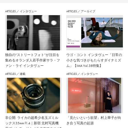
ARTICLES
／
インタヴュー
ARTICLES
／
アーカイブ
独自の“ストリートフォト”が注目を
ウゴ・コント インタヴュー「日常の
集めるオランダ人若手作家サラ・フ
小さな気づきがもたらすダイナミズ
ァン・ライ インタヴュー
ム」【IMA Vol.38特集】
ARTICLES
／
連載
ARTICLES
／
インタヴュー
非公開: ライカの超希少名玉ズミル
「見たいという欲望」村上華子が向
ックス35mm f1.4｜新宿 北村写真機
き合う写真の起源