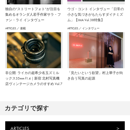
独自の“ストリートフォト”が注目を
ウゴ・コント インタヴュー「日常の
集めるオランダ人若手作家サラ・フ
小さな気づきがもたらすダイナミズ
ァン・ライ インタヴュー
ム」【IMA Vol.38特集】
ARTICLES
／
連載
ARTICLES
／
インタヴュー
非公開: ライカの超希少名玉ズミル
「見たいという欲望」村上華子が向
ックス35mm f1.4｜新宿 北村写真機
き合う写真の起源
店ヴィンテージカメラのすすめ Vol.7
カテゴリで探す
ARTICLES