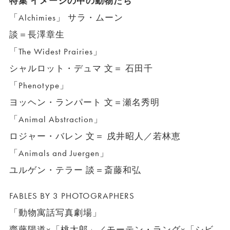
特集 イメージの中の動物たち
「Alchimies」 サラ・ムーン
談＝長澤章生
「The Widest Prairies」
シャルロット・デュマ 文＝ 石田千
「Phenotype」
ヨッヘン・ランパート 文＝瀬名秀明
「Animal Abstraction」
ロジャー・バレン 文＝ 戌井昭人／若林恵
「Animals and Juergen」
ユルゲン・テラー 談＝斎藤和弘
FABLES BY 3 PHOTOGRAPHERS
「動物寓話写真劇場」
齋藤陽道×「桃太郎」／モーテン・ラング×「シビ