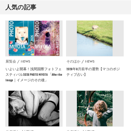
人気の記事
展覧会
NEWS
そのほか
NEWS
いよいよ開幕！浅間国際フォトフェ
2026年8月前半の運勢【マコのポジ
スティバル2026 PHOTO MIYOTA 「After the
ティブ占い】
Image｜イメージのその後」