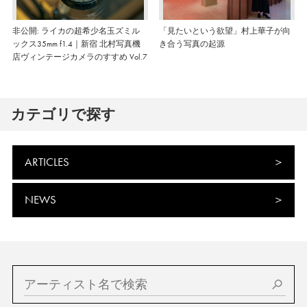
非公開: ライカの超希少名玉ズミル
「見たいという欲望」村上華子が向
ックス35mm f1.4｜新宿 北村写真機
き合う写真の起源
店ヴィンテージカメラのすすめ Vol.7
カテゴリで探す
ARTICLES
NEWS