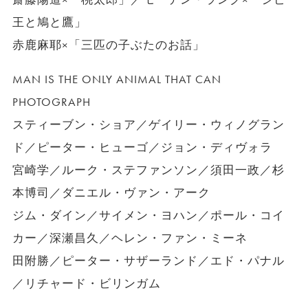
王と鳩と鷹」
赤鹿麻耶×「三匹の子ぶたのお話」
MAN IS THE ONLY ANIMAL THAT CAN
PHOTOGRAPH
スティーブン・ショア／ゲイリー・ウィノグラン
ド／ピーター・ヒューゴ／ジョン・ディヴォラ
宮崎学／ルーク・ステファンソン／須田一政／杉
本博司／ダニエル・ヴァン・アーク
ジム・ダイン／サイメン・ヨハン／ポール・コイ
カー／深瀬昌久／ヘレン・ファン・ミーネ
田附勝／ピーター・サザーランド／エド・パナル
／リチャード・ビリンガム