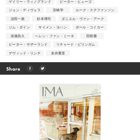
ゲイリー・ウィノグランド
ピーター・ヒューゴ
ジョン・ディヴォラ
宮崎学
ルーク・ステファンソン
須田一政
杉本博司
ダニエル・ヴァン・アーク
ジム・ダイン
サイメン・ヨハン
ポール・コイカー
深瀬昌久
ヘレン・ファン・ミーネ
田附勝
ピーター・サザーランド
リチャード・ビリンガム
デヴィッド・リンチ
糸井重里
Share