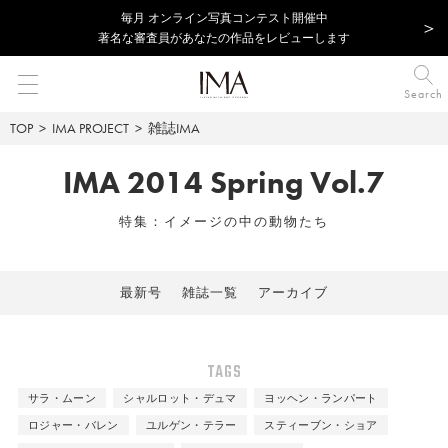
毎⽉ オンライン写真コンテスト開催中
著名な審査員があなたの作品をレビューします
Search
TOP
IMA PROJECT
雑誌IMA
IMA 2014 Spring Vol.7
特集：イメージの中の動物たち
最新号
雑誌一覧
アーカイブ
TAGS
サラ・ムーン
シャルロット・デュマ
ヨッヘン・ランパート
ロジャー・バレン
ユルゲン・テラー
スティーブン・ショア