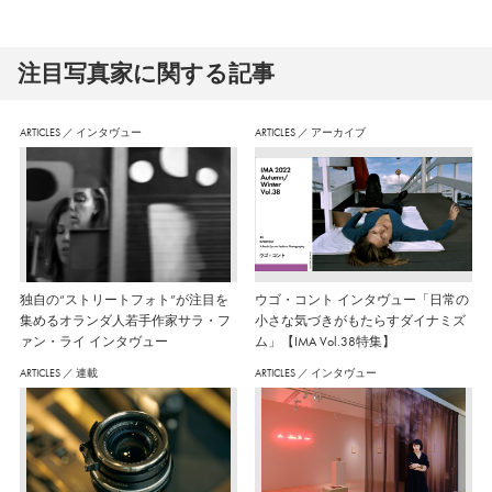
注⽬写真家に関する記事
ARTICLES
／
インタヴュー
ARTICLES
／
アーカイブ
独自の“ストリートフォト”が注目を
ウゴ・コント インタヴュー「日常の
集めるオランダ人若手作家サラ・フ
小さな気づきがもたらすダイナミズ
ァン・ライ インタヴュー
ム」【IMA Vol.38特集】
ARTICLES
／
連載
ARTICLES
／
インタヴュー