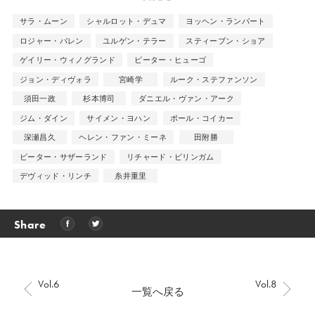
サラ・ムーン
シャルロット・デュマ
ヨッヘン・ランパート
ロジャー・バレン
ユルゲン・テラー
スティーブン・ショア
ゲイリー・ウィノグランド
ピーター・ヒューゴ
ジョン・ディヴォラ
宮崎学
ルーク・ステファンソン
須田一政
杉本博司
ダニエル・ヴァン・アーク
ジム・ダイン
サイメン・ヨハン
ポール・コイカー
深瀬昌久
ヘレン・ファン・ミーネ
田附勝
ピーター・サザーランド
リチャード・ビリンガム
デヴィッド・リンチ
糸井重里
Share
Vol.6
Vol.8
一覧へ戻る