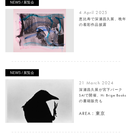
NEWS / 展覧会
4 April 2025
恵比寿で深瀬昌久展、晩年
の着彩作品披露
NEWS / 展覧会
21 March 2024
深瀬昌久展が宮下パーク
SAIで開催、Hi Brige Books
の書籍販売も
AREA：東京