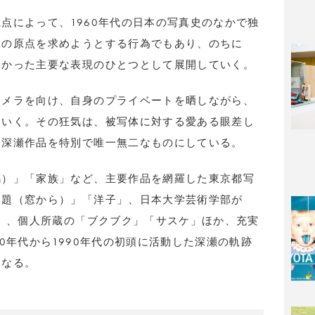
点によって、1960年代の日本の写真史のなかで独
真の原点を求めようとする行為でもあり、のちに
向かった主要な表現のひとつとして展開していく。
カメラを向け、自身のプライベートを晒しながら、
ていく。その狂気は、被写体に対する愛ある眼差し
、深瀬作品を特別で唯一無二なものにしている。
鴉）」「家族」など、主要作品を網羅した東京都写
無題（窓から）」「洋子」、日本大学芸術学部が
）」、個人所蔵の「ブクブク」「サスケ」ほか、充実
0年代から1990年代の初頭に活動した深瀬の軌跡
となる。