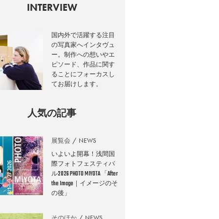
INTERVIEW
国内外で活躍する注目
の写真家へインタヴュ
ー。制作への想いやエ
ピソード、作品に関す
ることにフォーカスし
てお届けします。
人気の記事
展覧会
NEWS
いよいよ開幕！浅間国
際フォトフェスティバ
ル2026 PHOTO MIYOTA 「After
the Image｜イメージのそ
の後」
そのほか
NEWS