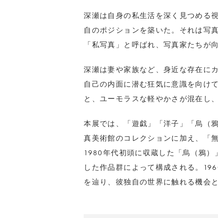
深瀬は自身の私生活を深く見つめる視
自のポジションを築いた。それは写
「私写真」と呼ばれ、写真家たちが
深瀬は妻や家族など、身近な存在に
自己の内面に潜む狂気に意識を向け
と、ユーモラスな軽やかさが混在し
本展では、「遊戯」「洋子」「烏（
真美術館のコレクションに加え、「
1980年代初頭に収蔵した「烏（鴉
した作品群によって構成される。196
を辿り、彼独自の世界に触れる機会