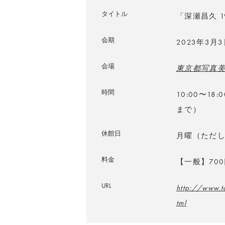
タイトル
「深瀬昌久 1
会期
2023年3
会場
東京都写真
時間
10:00〜1
まで）
休館日
月曜（ただし
料金
【一般】70
URL
http://www.t
tml