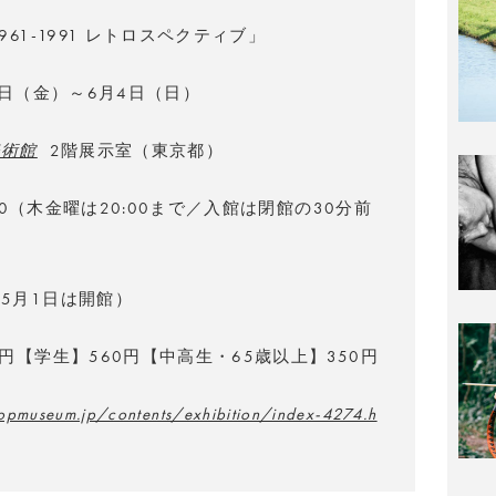
961-1991 レトロスペクティブ」
月3日（金）～6月4日（日）
美術館
2階展示室（東京都）
8:00（木金曜は20:00まで／入館は閉館の30分前
5月1日は開館）
0円【学生】560円【中高生・65歳以上】350円
opmuseum.jp/contents/exhibition/index-4274.h