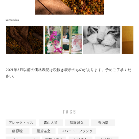
Sanna Lehto
2021年3月以前の価格表記は税抜き表示のものがあります。予めご了承くだ
さい。
TAGS
アレック・ソス
森山大道
深瀬昌久
石内都
藤原聡
題府基之
ロバート・フランク