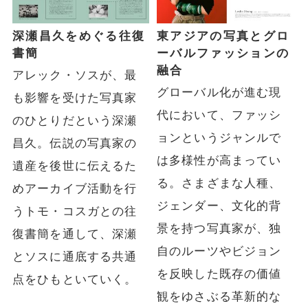
深瀬昌久をめぐる往復
東アジアの写真とグロ
書簡
ーバルファッションの
融合
アレック・ソスが、最
グローバル化が進む現
も影響を受けた写真家
代において、ファッシ
のひとりだという深瀬
ョンというジャンルで
昌久。伝説の写真家の
は多様性が高まってい
遺産を後世に伝えるた
る。さまざまな人種、
めアーカイブ活動を行
ジェンダー、文化的背
うトモ・コスガとの往
景を持つ写真家が、独
復書簡を通して、深瀬
自のルーツやビジョン
とソスに通底する共通
を反映した既存の価値
点をひもといていく。
観をゆさぶる革新的な