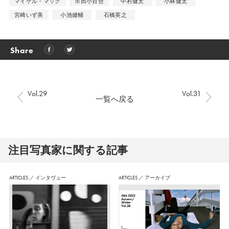
マイケル・マック
市田小百合
中村健太
小林健太
宮崎いず美
小池健輔
石橋英之
Share
Vol.29
Vol.31
一覧へ戻る
注⽬写真家に関する記事
ARTICLES
／
インタヴュー
ARTICLES
／
アーカイブ