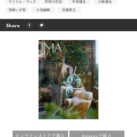
マイケル・マック
市田小百合
中村健太
小林健太
宮崎いず美
小池健輔
石橋英之
Share
オンラインストアで購入
Amazonで購入