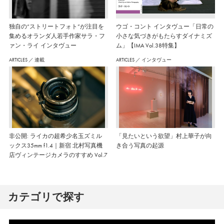
独自の“ストリートフォト”が注目を
ウゴ・コント インタヴュー「日常の
集めるオランダ人若手作家サラ・フ
小さな気づきがもたらすダイナミズ
ァン・ライ インタヴュー
ム」【IMA Vol.38特集】
ARTICLES
／
連載
ARTICLES
／
インタヴュー
非公開: ライカの超希少名玉ズミル
「見たいという欲望」村上華子が向
ックス35mm f1.4｜新宿 北村写真機
き合う写真の起源
店ヴィンテージカメラのすすめ Vol.7
カテゴリで探す