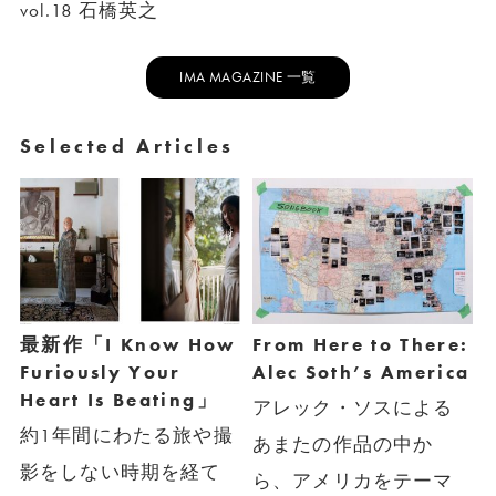
vol.18 石橋英之
IMA MAGAZINE 一覧
Selected Articles
最新作「I Know How
From Here to There:
Furiously Your
Alec Soth’s America
Heart Is Beating」
アレック・ソスによる
約1年間にわたる旅や撮
あまたの作品の中か
影をしない時期を経て
ら、アメリカをテーマ