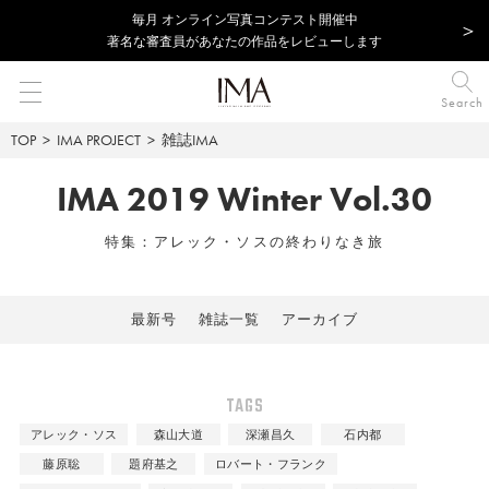
毎⽉ オンライン写真コンテスト開催中
著名な審査員があなたの作品をレビューします
Search
TOP
IMA PROJECT
雑誌IMA
IMA 2019 Winter Vol.30
特集：アレック・ソスの終わりなき旅
最新号
雑誌一覧
アーカイブ
TAGS
アレック・ソス
森山大道
深瀬昌久
石内都
藤原聡
題府基之
ロバート・フランク