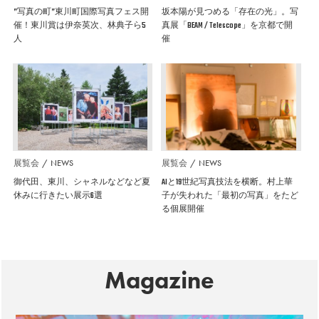
”写真の町”東川町国際写真フェス開
坂本陽が見つめる「存在の光」。写
催！東川賞は伊奈英次、林典子ら5
真展「BEAM / Telescope」を京都で開
人
催
展覧会
NEWS
展覧会
NEWS
御代田、東川、シャネルなどなど夏
AIと19世紀写真技法を横断。村上華
休みに行きたい展示6選
子が失われた「最初の写真」をたど
る個展開催
Magazine