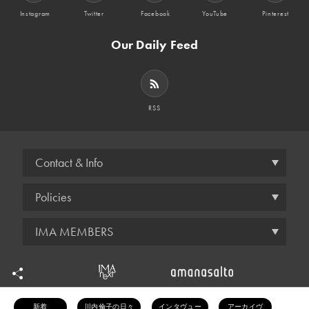
Instagram
Twitter
Facebook
YouTube
Pinterest
Our Daily Feed
RSS
Contact & Info
Policies
IMA MEMBERS
© amana inc.
新着
川内倫子の日々
インタヴュー
アーカイヴ