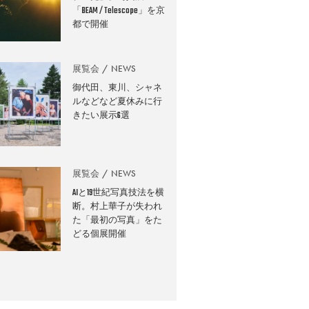
「BEAM / Telescope」を京
都で開催
展覧会
NEWS
御代田、東川、シャネ
ルなどなど夏休みに行
きたい展示6選
展覧会
NEWS
AIと19世紀写真技法を横
断。村上華子が失われ
た「最初の写真」をた
どる個展開催