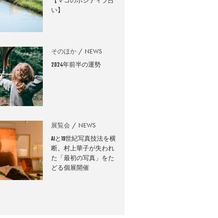
【マコのポジティブ占
い】
そのほか
NEWS
2024年前半の運勢
展覧会
NEWS
AIと19世紀写真技法を横
断。村上華子が失われ
た「最初の写真」をた
どる個展開催