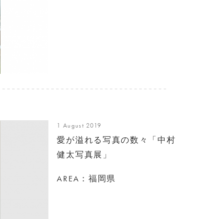
1 August 2019
愛が溢れる写真の数々「中村
健太写真展」
AREA：福岡県