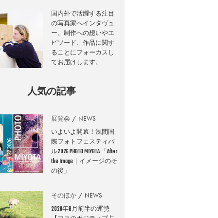
国内外で活躍する注目
の写真家へインタヴュ
ー。制作への想いやエ
ピソード、作品に関す
ることにフォーカスし
てお届けします。
人気の記事
展覧会
NEWS
いよいよ開幕！浅間国
際フォトフェスティバ
ル2026 PHOTO MIYOTA 「After
the Image｜イメージのそ
の後」
そのほか
NEWS
2026年8月前半の運勢