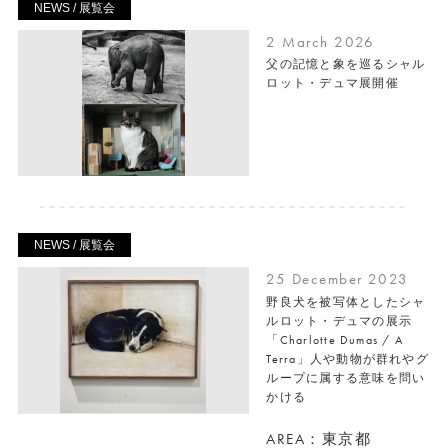
NEWS / 展覧会
2 March 2026
父の記憶と象を巡るシャル
ロット・デュマ展開催
NEWS / 展覧会
25 December 2023
野良犬を被写体としたシャ
ルロット・デュマの展示
「Charlotte Dumas / A
Terra」人や動物が群れやグ
ループに属する意味を問い
かける
AREA：東京都