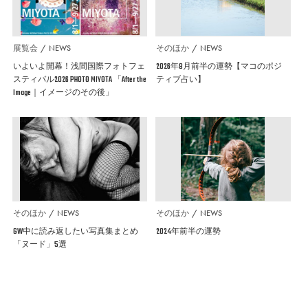
展覧会
NEWS
そのほか
NEWS
いよいよ開幕！浅間国際フォトフェ
2026年8月前半の運勢【マコのポジ
スティバル2026 PHOTO MIYOTA 「After the
ティブ占い】
Image｜イメージのその後」
そのほか
NEWS
そのほか
NEWS
GW中に読み返したい写真集まとめ
2024年前半の運勢
「ヌード」5選