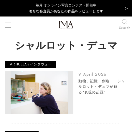
毎⽉ オンライン写真コンテスト開催中
著名な審査員があなたの作品をレビューします
Search
シャルロット・デュマ
ARTICLES / インタヴュー
9 April 2026
動物、記憶、創造――シャ
ルロット・デュマが辿
る“表現の起源”