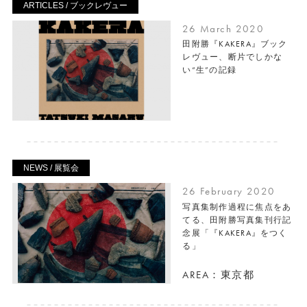
ARTICLES / ブックレヴュー
26 March 2020
田附勝『KAKERA』ブック
レヴュー、断片でしかな
い“生”の記録
NEWS / 展覧会
26 February 2020
写真集制作過程に焦点をあ
てる、田附勝写真集刊行記
念展「『KAKERA』をつく
る」
AREA：東京都