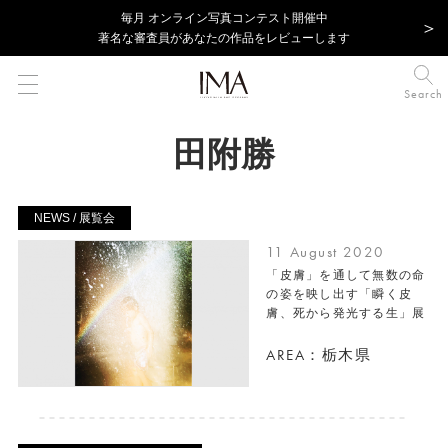
毎⽉ オンライン写真コンテスト開催中
著名な審査員があなたの作品をレビューします
Search
田附勝
NEWS / 展覧会
11 August 2020
「皮膚」を通して無数の命
の姿を映し出す「瞬く皮
膚、死から発光する生」展
AREA：栃木県