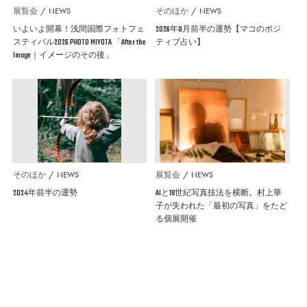
展覧会
NEWS
そのほか
NEWS
いよいよ開幕！浅間国際フォトフェ
2026年8月前半の運勢【マコのポジ
スティバル2026 PHOTO MIYOTA 「After the
ティブ占い】
Image｜イメージのその後」
そのほか
NEWS
展覧会
NEWS
2024年前半の運勢
AIと19世紀写真技法を横断。村上華
子が失われた「最初の写真」をたど
る個展開催