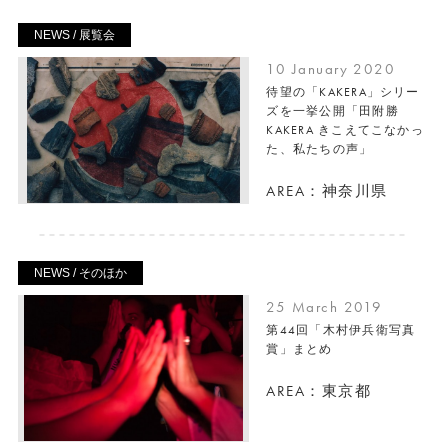
NEWS / 展覧会
10 January 2020
待望の「KAKERA」シリー
ズを一挙公開「田附勝
KAKERA きこえてこなかっ
た、私たちの声」
AREA：神奈川県
NEWS / そのほか
25 March 2019
第44回「木村伊兵衛写真
賞」まとめ
AREA：東京都