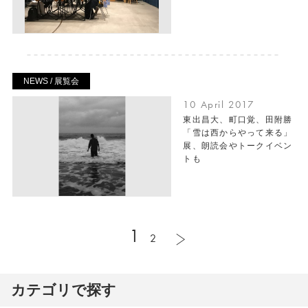
NEWS / 展覧会
10 April 2017
東出昌大、町口覚、田附勝
「雪は西からやって来る」
展、朗読会やトークイベン
トも
1
2
カテゴリで探す