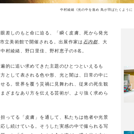
中村綾緒《光の中を進め 鳥が羽ばたくように 星が瞬く
の眼差しのもと命に迫る、「瞬く皮膚、死から発光
利市立美術館で開催される。出展作家は
石内都
、大
、中村綾緒、野口里佳、野村恵子の8名。
普遍的に追い求めてきた主題のひとつといえるも
り方として表される色や形、光と闇は、日常の中に
らせる。世界を覆う災禍に見舞われ、従来の死生観
さまざまなあり方を伝える芸術が、より強く求めら
を担ってる「皮膚」を通して、私たちは他者や光景
呼応し続けている。そうした実感の中で撮られる写