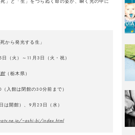
「死」と「生」をつらぬく命の姿が、瞬く光の中に
、死から発光する生」
25日（火）～11月3日（火・祝）
術館
（栃木県）
8:00（入館は閉館の30分前まで）
1日は開館）、9月23日（水）
atv.ne.jp/~ashi-bi/index.html