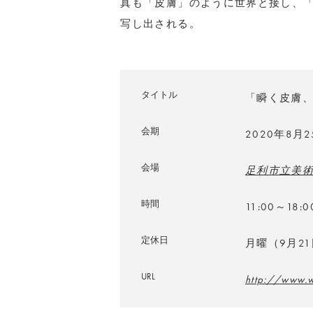
真も「皮膚」のように世界と接し、
写し出される。
タイトル
「瞬く皮膚
会期
2020年8月
会場
足利市立美
時間
11:00～1
定休日
月曜（9月2
URL
http://www.w