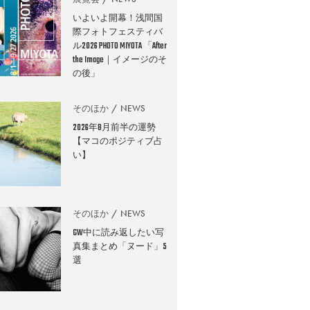
いよいよ開幕！浅間国
際フォトフェスティバ
ル2026 PHOTO MIYOTA 「After
the Image｜イメージのそ
の後」
そのほか
NEWS
2026年8月前半の運勢
【マコのポジティブ占
い】
そのほか
NEWS
GW中に読み返したい写
真集まとめ「ヌード」5
選