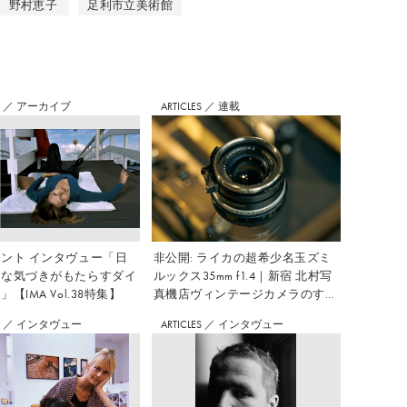
野村恵子
足利市立美術館
S
／
アーカイブ
ARTICLES
／
連載
ント インタヴュー「日
非公開: ライカの超希少名玉ズミ
さな気づきがもたらすダイ
ルックス35mm f1.4｜新宿 北村写
【IMA Vol.38特集】
真機店ヴィンテージカメラのすす
め Vol.7
S
／
インタヴュー
ARTICLES
／
インタヴュー