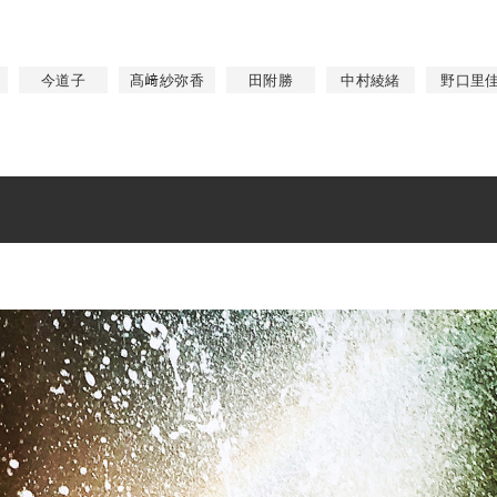
今道子
髙﨑紗弥香
田附勝
中村綾緒
野口里