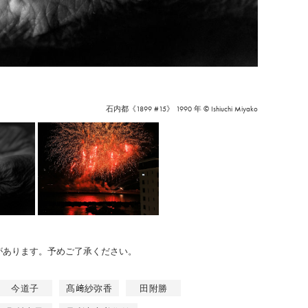
石内都《1899 #15》 1990 年 © Ishiuchi Miyako
のがあります。予めご了承ください。
今道子
髙﨑紗弥香
田附勝