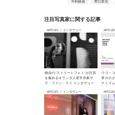
中村綾緒
野口里佳
注⽬写真家に関する記事
ARTICLES
／
インタヴュー
ARTICLE
独自の“ストリートフォト”が注目
ウゴ・コ
を集めるオランダ人若手作家サ
常の小
ラ・ファン・ライ インタヴュー
ナミズム」
ARTICLES
／
インタヴュー
ARTICLE