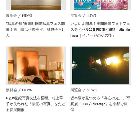
展覧会
NEWS
展覧会
NEWS
”写真の町”東川町国際写真フェス開
いよいよ開幕！浅間国際フォトフェ
催！東川賞は伊奈英次、林典子ら5
スティバル2026 PHOTO MIYOTA 「After the
人
Image｜イメージのその後」
展覧会
NEWS
展覧会
NEWS
AIと19世紀写真技法を横断。村上華
坂本陽が見つめる「存在の光」。写
子が失われた「最初の写真」をたど
真展「BEAM / Telescope」を京都で開
る個展開催
催