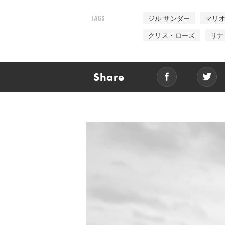
TAGS
ジル サンダー
マリ
クリス・ローズ
リナ
Share