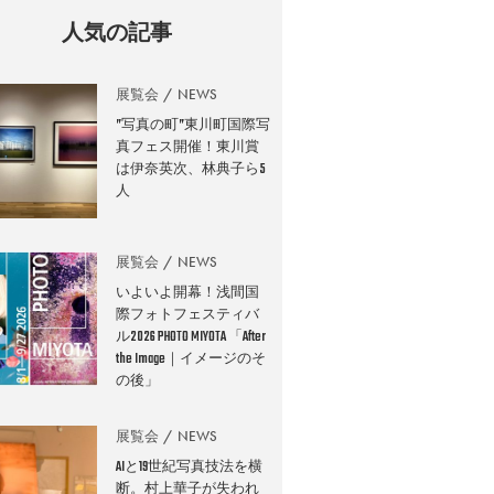
人気の記事
展覧会
NEWS
”写真の町”東川町国際写
真フェス開催！東川賞
は伊奈英次、林典子ら5
人
展覧会
NEWS
いよいよ開幕！浅間国
際フォトフェスティバ
ル2026 PHOTO MIYOTA 「After
the Image｜イメージのそ
の後」
展覧会
NEWS
AIと19世紀写真技法を横
断。村上華子が失われ