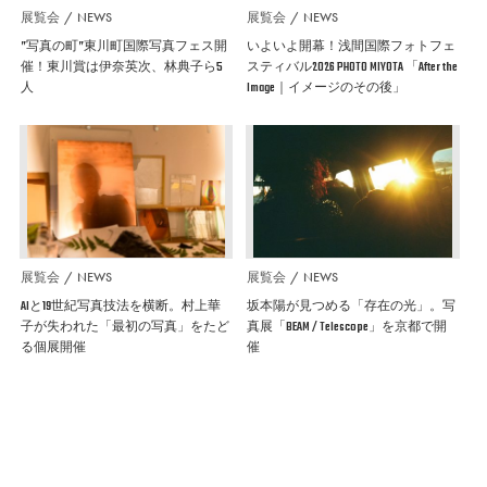
展覧会
NEWS
展覧会
NEWS
”写真の町”東川町国際写真フェス開
いよいよ開幕！浅間国際フォトフェ
催！東川賞は伊奈英次、林典子ら5
スティバル2026 PHOTO MIYOTA 「After the
人
Image｜イメージのその後」
展覧会
NEWS
展覧会
NEWS
AIと19世紀写真技法を横断。村上華
坂本陽が見つめる「存在の光」。写
子が失われた「最初の写真」をたど
真展「BEAM / Telescope」を京都で開
る個展開催
催