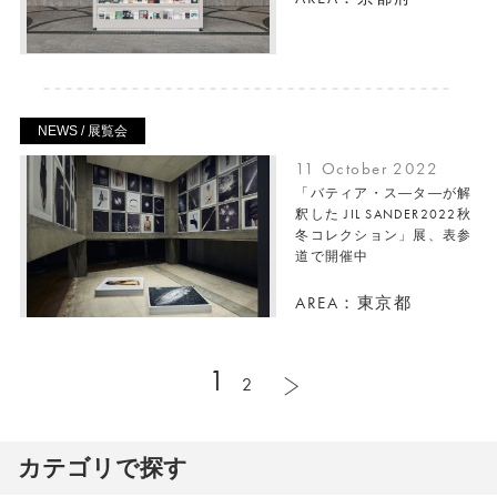
NEWS / 展覧会
11 October 2022
「バティア・ス―タ―が解
釈した JIL SANDER2022秋
冬コレクション」展、表参
道で開催中
AREA：東京都
1
2
カテゴリで探す