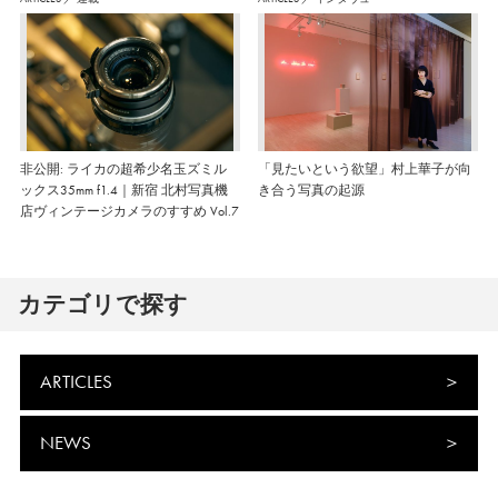
非公開: ライカの超希少名玉ズミル
「見たいという欲望」村上華子が向
ックス35mm f1.4｜新宿 北村写真機
き合う写真の起源
店ヴィンテージカメラのすすめ Vol.7
カテゴリで探す
ARTICLES
NEWS