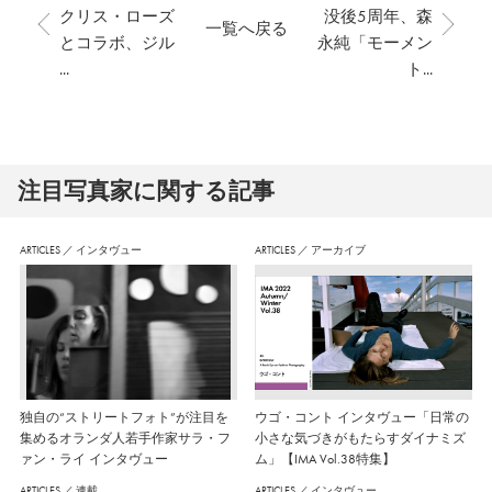
クリス・ローズ
没後5周年、森
一覧へ戻る
とコラボ、ジル
永純「モーメン
...
ト...
注⽬写真家に関する記事
ARTICLES
／
インタヴュー
ARTICLES
／
アーカイブ
独自の“ストリートフォト”が注目を
ウゴ・コント インタヴュー「日常の
集めるオランダ人若手作家サラ・フ
小さな気づきがもたらすダイナミズ
ァン・ライ インタヴュー
ム」【IMA Vol.38特集】
ARTICLES
／
連載
ARTICLES
／
インタヴュー