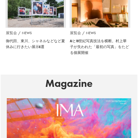
展覧会
NEWS
展覧会
NEWS
御代田、東川、シャネルなどなど夏
AIと19世紀写真技法を横断。村上華
休みに行きたい展示6選
子が失われた「最初の写真」をたど
る個展開催
Magazine