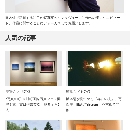
国内外で活躍する注目の写真家へインタヴュー。制作への想いやエピソー
ド、作品に関することにフォーカスしてお届けします。
人気の記事
展覧会
NEWS
展覧会
NEWS
”写真の町”東川町国際写真フェス開
坂本陽が見つめる「存在の光」。写
催！東川賞は伊奈英次、林典子ら5
真展「BEAM / Telescope」を京都で開
人
催