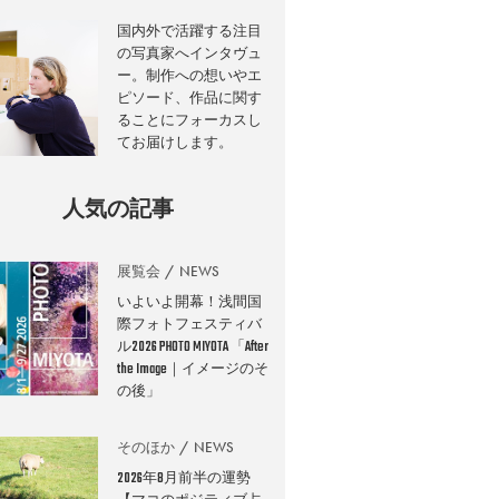
国内外で活躍する注目
の写真家へインタヴュ
ー。制作への想いやエ
ピソード、作品に関す
ることにフォーカスし
てお届けします。
人気の記事
展覧会
NEWS
いよいよ開幕！浅間国
際フォトフェスティバ
ル2026 PHOTO MIYOTA 「After
the Image｜イメージのそ
の後」
そのほか
NEWS
2026年8月前半の運勢