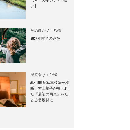
【マコのポジティブ占
い】
そのほか
NEWS
2024年前半の運勢
展覧会
NEWS
AIと19世紀写真技法を横
断。村上華子が失われ
た「最初の写真」をた
どる個展開催