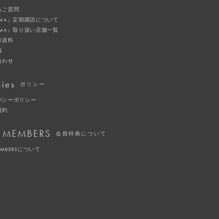
るご質問
IMA』定期購読について
IMA』取り扱い店舗一覧
体資料
報
合わせ
cies
ポリシー
バシーポリシー
規約
 MEMBERS
会員特典について
EMBERSについて