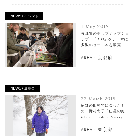
NEWS / イベント
1 May 2019
写真集のポップアップショ
ップ、「DIG」をテーマに
多数のセール本を販売
AREA：京都府
NEWS / 展覧会
22 March 2019
長野の山村で出会ったも
の、野村恵子「山霊の庭
Otari – Pristine Peaks」
AREA：東京都