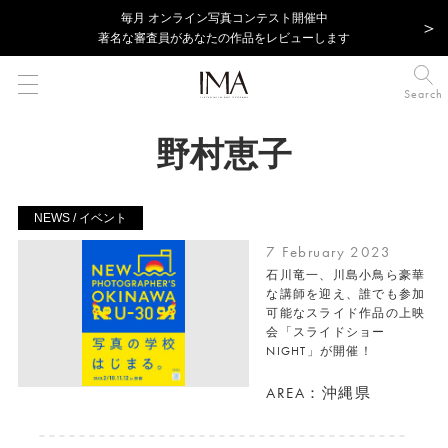
毎⽉ オンライン写真コンテスト開催中
著名な審査員があなたの作品をレビューします
Search
野村恵子
NEWS / イベント
7 February 2023
石川竜一、川島小鳥ら豪華
な講師を迎え、誰でも参加
可能なスライド作品の上映
会「スライドショー
NIGHT」が開催！
AREA：沖縄県