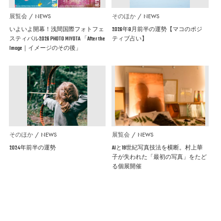
展覧会
NEWS
そのほか
NEWS
いよいよ開幕！浅間国際フォトフェ
2026年8月前半の運勢【マコのポジ
スティバル2026 PHOTO MIYOTA 「After the
ティブ占い】
Image｜イメージのその後」
そのほか
NEWS
展覧会
NEWS
2024年前半の運勢
AIと19世紀写真技法を横断。村上華
子が失われた「最初の写真」をたど
る個展開催