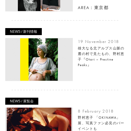
AREA：東京都
NEWS / 新刊情報
19 November 2018
雄大なる北アルプス山脈の
麓の村で見たもの、野村恵
子『Otari – Prestine
Peaks』
NEWS / 展覧会
8 February 2018
野村恵子 「OKINAWA」
展、写真ファン必見のバー
イベントも