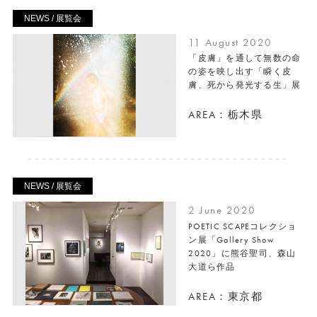
NEWS / 展覧会
11 August 2020
「皮膚」を通して無数の命
の姿を映し出す「瞬く皮
膚、死から発光する生」展
AREA：栃木県
NEWS / 展覧会
2 June 2020
POETIC SCAPEコレクショ
ン展「Gallery Show
2020」に熊谷聖司、森山
大道ら作品
AREA：東京都