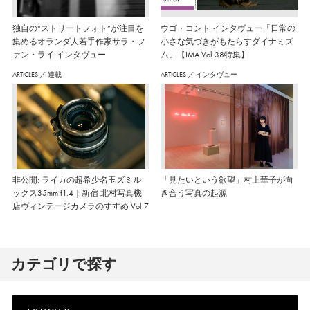
独自の“ストリートフォト”が注目を
ウゴ・コント インタヴュー「日常の
集めるオランダ人若手作家サラ・フ
小さな気づきがもたらすダイナミズ
ァン・ライ インタヴュー
ム」【IMA Vol.38特集】
ARTICLES
／
連載
ARTICLES
／
インタヴュー
非公開: ライカの超希少名玉ズミル
「見たいという欲望」村上華子が向
ックス35mm f1.4｜新宿 北村写真機
き合う写真の起源
店ヴィンテージカメラのすすめ Vol.7
カテゴリで探す