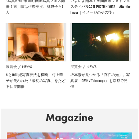
”写真の町”東川町国際写真フェス開
いよいよ開幕！浅間国際フォトフェ
催！東川賞は伊奈英次、林典子ら5
スティバル2026 PHOTO MIYOTA 「After the
人
Image｜イメージのその後」
展覧会
NEWS
展覧会
NEWS
AIと19世紀写真技法を横断。村上華
坂本陽が見つめる「存在の光」。写
子が失われた「最初の写真」をたど
真展「BEAM / Telescope」を京都で開
る個展開催
催
Magazine