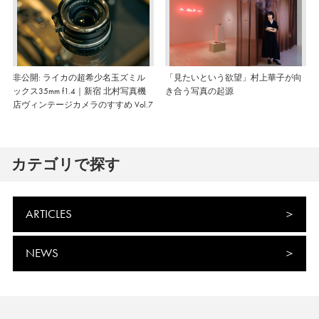
非公開: ライカの超希少名玉ズミル
「見たいという欲望」村上華子が向
ックス35mm f1.4｜新宿 北村写真機
き合う写真の起源
店ヴィンテージカメラのすすめ Vol.7
カテゴリで探す
ARTICLES
NEWS