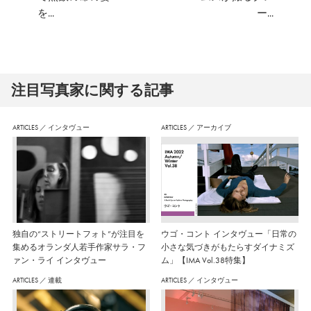
を...
ー...
注⽬写真家に関する記事
ARTICLES
／
インタヴュー
ARTICLES
／
アーカイブ
独自の“ストリートフォト”が注目を
ウゴ・コント インタヴュー「日常の
集めるオランダ人若手作家サラ・フ
小さな気づきがもたらすダイナミズ
ァン・ライ インタヴュー
ム」【IMA Vol.38特集】
ARTICLES
／
連載
ARTICLES
／
インタヴュー