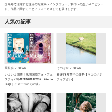
国内外で活躍する注目の写真家へインタヴュー。制作への想いやエピソー
ド、作品に関することにフォーカスしてお届けします。
人気の記事
展覧会
NEWS
そのほか
NEWS
いよいよ開幕！浅間国際フォトフェ
2026年8月前半の運勢【マコのポジ
スティバル2026 PHOTO MIYOTA 「After the
ティブ占い】
Image｜イメージのその後」