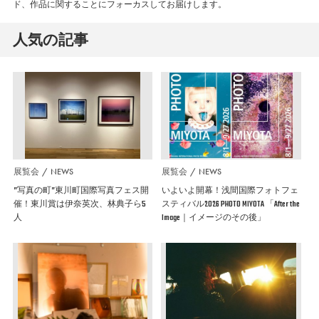
ド、作品に関することにフォーカスしてお届けします。
人気の記事
展覧会
NEWS
展覧会
NEWS
”写真の町”東川町国際写真フェス開
いよいよ開幕！浅間国際フォトフェ
催！東川賞は伊奈英次、林典子ら5
スティバル2026 PHOTO MIYOTA 「After the
人
Image｜イメージのその後」