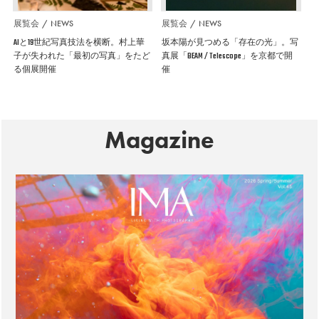
展覧会
NEWS
展覧会
NEWS
AIと19世紀写真技法を横断。村上華
坂本陽が見つめる「存在の光」。写
子が失われた「最初の写真」をたど
真展「BEAM / Telescope」を京都で開
る個展開催
催
Magazine