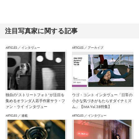
注⽬写真家に関する記事
ARTICLES
／
インタヴュー
ARTICLES
／
アーカイブ
独自の“ストリートフォト”が注目を
ウゴ・コント インタヴュー「日常の
集めるオランダ人若手作家サラ・フ
小さな気づきがもたらすダイナミズ
ァン・ライ インタヴュー
ム」【IMA Vol.38特集】
ARTICLES
／
連載
ARTICLES
／
インタヴュー