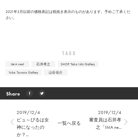
2021年3月以前の価格表記は税抜き表示のものがあります。予めご了承くだ
さい。
TAGS
IMA next
石井孝之
SHOP Taka Ishii Gallery
Yuka Tsuruno Gallery
山谷佑介
Share
2019/12/4
2019/12/4
ピュ～ぴるは女
審査員は石井孝
一覧へ戻る
神になったの
之「IMA ne...
か？...