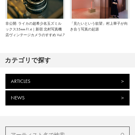
非公開: ライカの超希少名玉ズミル
「見たいという欲望」村上華子が向
ックス35mm f1.4｜新宿 北村写真機
き合う写真の起源
店ヴィンテージカメラのすすめ Vol.7
カテゴリで探す
ARTICLES
NEWS