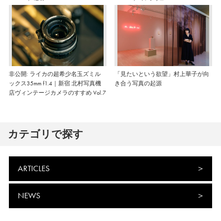
非公開: ライカの超希少名玉ズミル
「見たいという欲望」村上華子が向
ックス35mm f1.4｜新宿 北村写真機
き合う写真の起源
店ヴィンテージカメラのすすめ Vol.7
カテゴリで探す
ARTICLES
NEWS