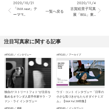
2020/10/21
2020/11/4
「IMA next」テ
古賀絵里子写真
一覧へ戻る
ーマ“F...
展「BELL」東...
注⽬写真家に関する記事
ARTICLES
／
インタヴュー
ARTICLES
／
アーカイブ
独自の“ストリートフォト”が注目を
ウゴ・コント インタヴュー「日常の
集めるオランダ人若手作家サラ・フ
小さな気づきがもたらすダイナミズ
ァン・ライ インタヴュー
ム」【IMA Vol.38特集】
ARTICLES
／
連載
ARTICLES
／
インタヴュー