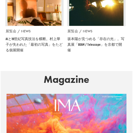
展覧会
NEWS
展覧会
NEWS
AIと19世紀写真技法を横断。村上華
坂本陽が見つめる「存在の光」。写
子が失われた「最初の写真」をたど
真展「BEAM / Telescope」を京都で開
る個展開催
催
Magazine