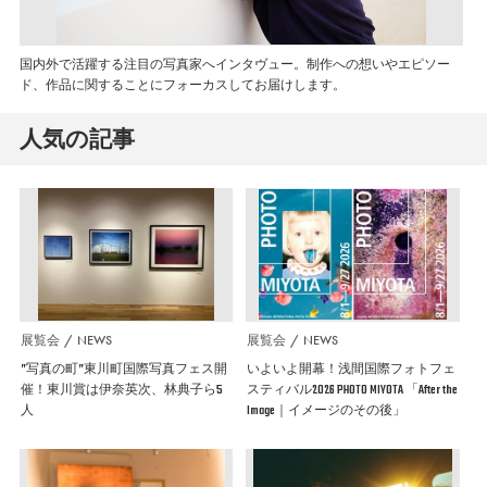
国内外で活躍する注目の写真家へインタヴュー。制作への想いやエピソー
ド、作品に関することにフォーカスしてお届けします。
人気の記事
展覧会
NEWS
展覧会
NEWS
”写真の町”東川町国際写真フェス開
いよいよ開幕！浅間国際フォトフェ
催！東川賞は伊奈英次、林典子ら5
スティバル2026 PHOTO MIYOTA 「After the
人
Image｜イメージのその後」